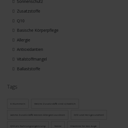
Sonnenschutz
Zusatzstoffe
Q10
Basische Körperpflege
Allergie
Antioxidantien
Vitalstoffmangel
Ballaststoffe
Tags
E-Nummern
Welche Zusatzstoffe sind schädlich
welche Zusatzstoffe können Allergien auslösen
Q10 und Herzgesundheit
Q10 als Nahrungsergänzung
Sonne
Vitamine für das Auge