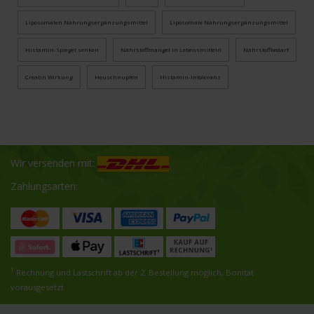
Liposomalen Nahrungsergänzungsmittel
Liposomale Nahrungsergänzungsmittel
Histamin-Spiegel senken
Nährstoffmangel in Lebensmitteln
Nährstoffbedarf
Creatin Wirkung
Heuschnupfen
Histamin-Intoleranz
Wir versenden mit:
Zahlungsarten:
1
Rechnung und Lastschrift ab der 2. Bestellung möglich, Bonität
vorausgesetzt