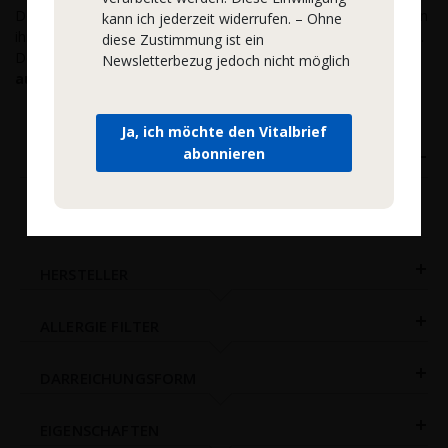
Doch bei Mischpräparaten gibt es ein Problem. Die meisten von
kann ich jederzeit widerrufen. – Ohne
ihnen werden aus Soja gewonnen, das Allergien auslösen kann.
diese Zustimmung ist ein
Deshalb bietet podo medi mit seiner Marke
„WOSCHA“
Newsletterbezug jedoch nicht möglich
ausschließlich Vitamin E ohne Soja
an.
Ja, ich möchte den Vitalbrief
abonnieren
PREIS
5,00 € - 33,00 €
HERSTELLER
ALLERGIE FILTER
DARREICHUNGSFORM
EIGENSCHAFTEN