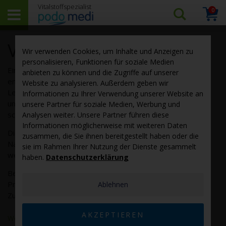
0
Arti
Suchen…
Warenk
Vitamin E Präparate
Wir verwenden Cookies, um Inhalte und Anzeigen zu
personalisieren, Funktionen für soziale Medien
Eine ausreichende Versorgung mit Vitamin E trägt
anbieten zu können und die Zugriffe auf unserer
entscheidend zu unserer Gesundheit, Vitalität und
Website zu analysieren. Außerdem geben wir
Lebensfreude bei. Das essenzielle Vitamin wirkt in jeder
Informationen zu Ihrer Verwendung unserer Website an
unserer Körperzellen wie eine Art Gesundheitspolizei, die
unsere Partner für soziale Medien, Werbung und
schädigende Substanzen entdeckt, bindet und abführt.
Analysen weiter. Unsere Partner führen diese
Informationen möglicherweise mit weiteren Daten
Die Potenz von Vitamin E in einem
zusammen, die Sie ihnen bereitgestellt haben oder die
Nahrungsergänzungsmittel kann sehr unterschiedlich sein,
sie im Rahmen Ihrer Nutzung der Dienste gesammelt
weil sie von vielen wichtigen Faktoren abhängt.
haben.
Datenschutzerklärung
Bestellen Sie bei podo medi hochwertige Vitamin E
Präparate als Nahrungsergänzungsmittel – ohne
Ablehnen
Zusatzstoffe und zu günstigen Preisen.
AKZEPTIEREN
Weiterlesen