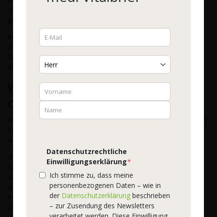
unkontrolliertes Zittern, schwache Reflexe und nachlassende
geistige Leistung.
Auch unsere Augen und unsere Haut sind sehr auf Vitamin E
angewiesen, weil sich unter dem Einfluss von UV-Strahlen viele
Sauerstoffradikale bilden. Sie gelten als Hauptverursacher für
Alterserscheinungen wie Augenproblemen oder Falten.
Welche Vitamin-E-Quellen sind
die besten?
Mit einer vorwiegend pflanzlichen Ernährung können wir unseren
Körper gut mit Vitamin E versorgen. Als Nahrungsergänzung
wird Vitamin E in Kapseln oder als Tabletten angeboten.
Datenschutzrechtliche
Viele Vitamin-E-Präparate enthalten nur Alpha-Tocopherol als
Einwilligungserklärung
*
Antioxidans. Natürliches Vitamin E ist jedoch immer eine
Ich stimme zu, dass meine
ausgewogene Mischung aus Tocopherolen und Tocotrienolen,
personenbezogenen Daten – wie in
die einander in ihrer Wirkung ergänzen. Deshalb unterstützen
der
Datenschutzerklärung
beschrieben
Produkte mit allen acht Vitamin E-Formen unsere Gesundheit
– zur Zusendung des Newsletters
und unser Wohlergehen am besten.
verarbeitet werden. Diese Einwilligung