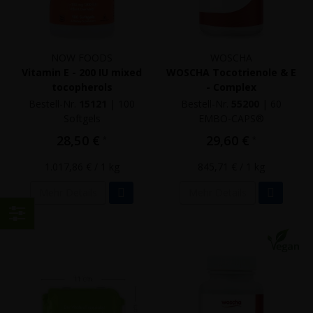
NOW FOODS
WOSCHA
Vitamin E - 200 IU mixed
WOSCHA Tocotrienole & E
tocopherols
- Complex
Bestell-Nr.
15121
|
100
Bestell-Nr.
55200
|
60
Softgels
EMBO-CAPS®
28,50 €
29,60 €
*
*
1.017,86 €
/ 1 kg
845,71 €
/ 1 kg
Mehr Details
Mehr Details
Einkaufen
nach