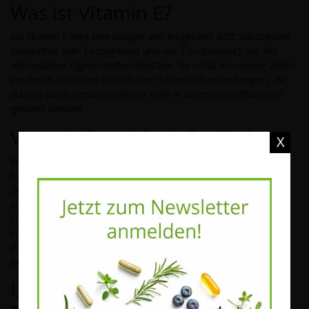
Was ist Vitamin E?
Als Vitamin E wird eine Gruppe von insgesamt acht Substanzen
bezeichnet (vier Tocopherole und vier Tocotrienole), die alle
antioxidative Eigenschaften besitzen. Sie schützen unsere Zellen
vor freien Radikalen (schädlichen Sauerstoffverbindungen), die
ständig durch Umwelteinflüsse oder in unserem Stoffwechsel
gebildet werden.
Vitamin E und freie Radikale
X
Vitamin E ist ein höchst aktiver Radikalfänger, der aggressive
Substanzen in unserem Körper unschädlich macht. Im
Gegensatz zum wasserlöslichen Vitamin C, das ebenfalls stark
antioxidativ wirkt, handelt es sich bei allen Vitamin E-Formen
(Tocopherole und Tocotrienole) um Fettstoffe. Deshalb
schützen sie vorwiegend die fettlöslichen Strukturen unserer
Zellen. Dazu gehören die empfindlichen Zellmembrane und die
Mitochondrien, in denen die Energieproduktion stattfindet.
Unterschiedliche Wirkung von