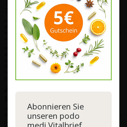
Tocopherolen und
Tocotrienolen
Alpha-Tocopherol ist am genauesten erforscht und lange Zeit
glaubte man, dass es die wichtigste Vitamin-E-Form sei. Noch
heute enthalten die meisten Vitamin-E-Präparate auf dem Markt
ausschließlich Alpha-Tocopherol.
Mittlerweile hat sich aber herausgestellt, dass die Tocotrienole
als Radikalfänger wesentlich wirksamer sind (bis zu 40-mal). Im
Gegensatz zu den Tocopherolen können Tocotrienole bis ins
Gehirn vordringen und auch dort freie Radikale eliminieren. Sie
haben damit auf unsere geistige Leistungsfähigkeit und unsere
psychische Verfassung einen erheblichen Einfluss.
Anzeichen von Vitamin E
Mangel
Abonnieren Sie
Wenn die Aufnahme von Fetten durch den Darm gestört ist
unseren podo
(Malabsorptionsstörung) kann es zu Vitamin E-Mangel kommen.
Symptome eines solchen Mangels können sein:
medi Vitalbrief
Muskelschwäche, nervlichen Ausfallerscheinungen wie