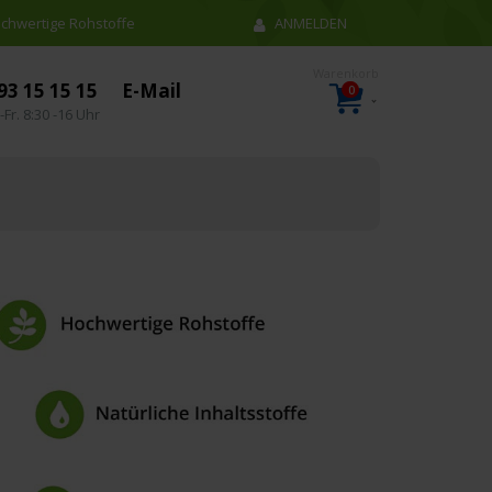
chwertige Rohstoffe
ANMELDEN
93 15 15 15
E-Mail
0
Artikel
Warenkorb
-Fr. 8:30 -16 Uhr
n…