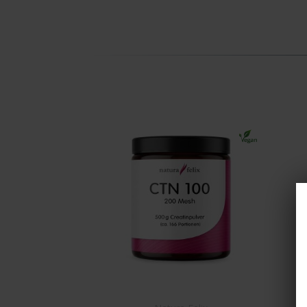
Abonnieren 
podo medi V