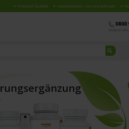
Premium Qualität
naturbelassen, rein und wirksam
Ho
0800 
Hotline: Mo.
Suche
hrungsergänzung
r