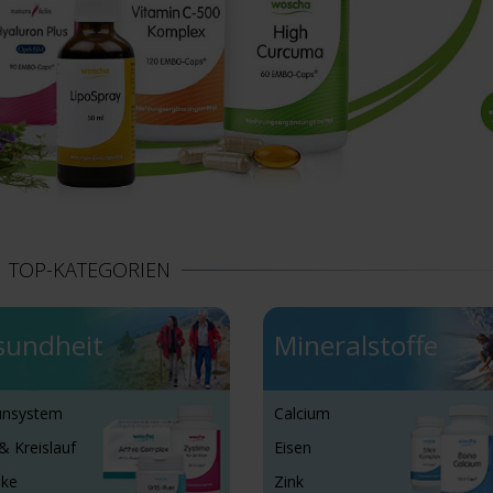
TOP-KATEGORIEN
sundheit
Mineralstoffe
nsystem
Calcium
& Kreislauf
Eisen
nke
Zink