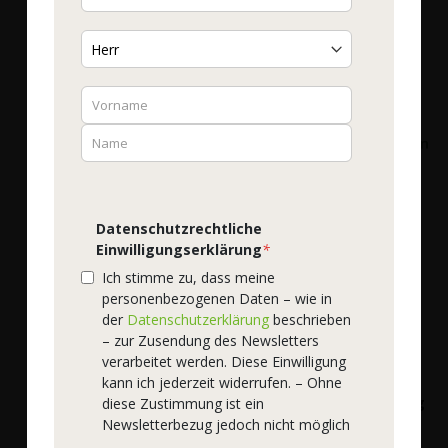
30,70 €
*
959,38 €
/ 1 kg
1.805,88 €
/ 1 kg
Mehr Details
Nicht auf Lager
Datenschutzrechtliche
Einwilligungserklärung
*
Ich stimme zu, dass meine
personenbezogenen Daten – wie in
der
Datenschutzerklärung
beschrieben
– zur Zusendung des Newsletters
Natura Felix
Natura Felix
verarbeitet werden. Diese Einwilligung
natura felix High EPA /
natura felix
kann ich jederzeit widerrufen. – Ohne
DHA
Schwarzkümmelöl 500 mg
diese Zustimmung ist ein
Newsletterbezug jedoch nicht möglich
Bestell-Nr.
58025
|
90
Bestell-Nr.
58040
|
180
Softgels
- statt 60
VegaGels®