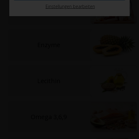
Einstellungen bearbeiten
Aminosäuren
Enzyme
Lecithin
Omega 3,6,9