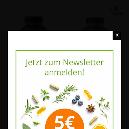
X
Natura Felix
Natura Felix
natura felix Mineral
natura felix PureWay-C®
Komplex
500
Bestell-Nr.
56081
|
180
Bestell-Nr.
54467
|
120
EMBO-CAPS®
EMBO-CAPS®
25,90 €
29,90 €
*
*
177,40 €
/ 1 kg
347,67 €
/ 1 kg