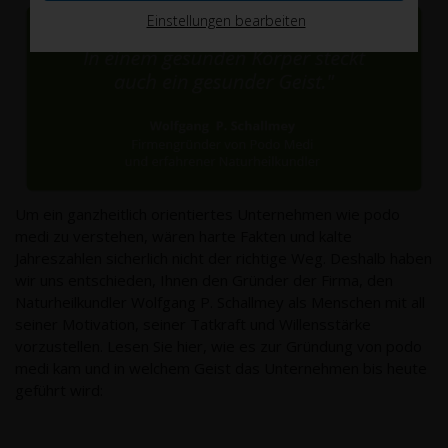
Einstellungen bearbeiten
Um ein ganzheitlich orientiertes Unternehmen wie podo
medi zu verstehen, wären harte Fakten und kalte
Jahreszahlen sicherlich nicht der richtige Weg. Deshalb haben
wir uns entschieden, Ihnen den Gründer der Firma, den
Naturheilkundler Wolfgang P. Schallmey als Menschen mit all
seiner Motivation, seiner Tatkraft und Willensstärke
vorzustellen. Lesen Sie hier, wie es zur Gründung von podo
medi kam und in welchem Geist das Unternehmen bis heute
geführt wird: