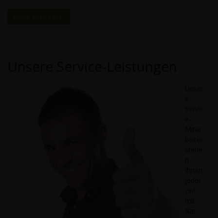
Mehr erfahren...
Unsere Service-Leistungen
Unser
e
Servic
e-
Mitar
beiter
stehe
n
Ihnen
jeder
zeit
mit
Rat