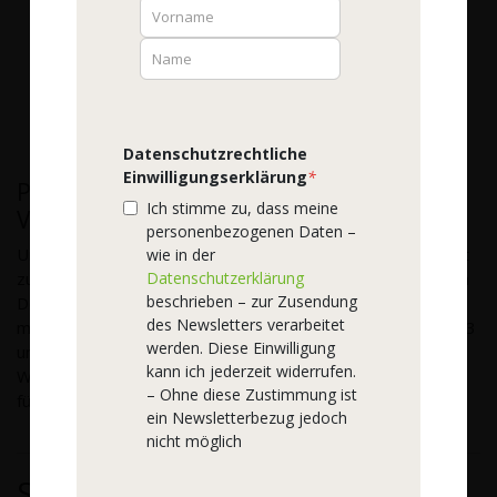
hohe Bioverfügbarkeit
der Inhaltsstoffe.
Deshalb setzen wir bevorzugt die "biologisch
aktive" Form eines Vitalstoffs ein.
Mehr erfahren...
Datenschutzrechtliche
Einwilligungserklärung
*
Präparate auch für spezielle
Ich stimme zu, dass meine
Verbrauchergruppen
personenbezogenen Daten –
Um den individuellen Bedürfnissen unserer Kunden gerecht
wie in der
zu werden, bieten wir einige Vitalstoffe in unterschiedlichen
Datenschutzerklärung
beschrieben – zur Zusendung
Dosierungen und Kombinationen an. So gibt es von podo
des Newsletters verarbeitet
medi z. B. mehrere Präparate mit Zink,
Vitamin C
, Vitamin D3
werden. Diese Einwilligung
und Magnesium sowie spezielle Kombi-Präparate, bspw.
kann ich jederzeit widerrufen.
WOSCHA Eve, unser Vitamin- und Mineralkomplex speziell
– Ohne diese Zustimmung ist
für Frauen.
ein Newsletterbezug jedoch
nicht möglich
Scho