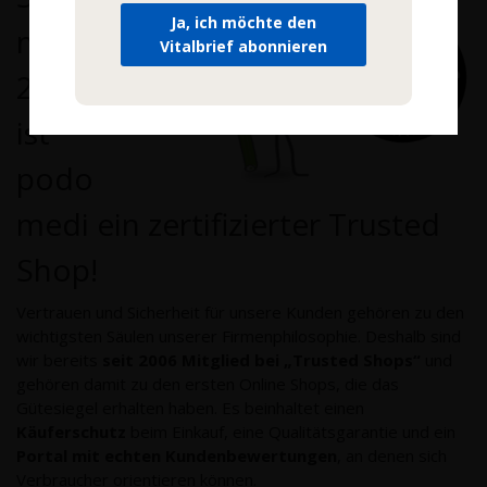
Ja, ich möchte den
n seit
Vitalbrief abonnieren
2006
ist
podo
medi ein zertifizierter Trusted
Shop!
Vertrauen und Sicherheit für unsere Kunden gehören zu den
wichtigsten Säulen unserer Firmenphilosophie. Deshalb sind
wir bereits
seit 2006 Mitglied bei „Trusted Shops“
und
gehören damit zu den ersten Online Shops, die das
Gütesiegel erhalten haben. Es beinhaltet einen
Käuferschutz
beim Einkauf, eine Qualitätsgarantie und ein
Portal mit echten Kundenbewertungen
, an denen sich
Verbraucher orientieren können.