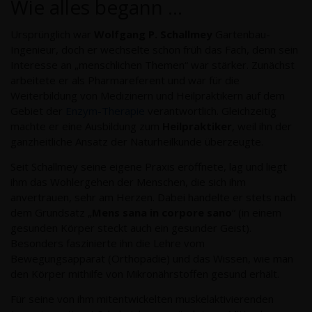
Wie alles begann …
Ursprünglich war
Wolfgang P. Schallmey
Gartenbau-
Ingenieur, doch er wechselte schon früh das Fach, denn sein
Interesse an „menschlichen Themen“ war stärker. Zunächst
arbeitete er als Pharmareferent und war für die
Weiterbildung von Medizinern und Heilpraktikern auf dem
Gebiet der
Enzym-Therapie
verantwortlich. Gleichzeitig
machte er eine Ausbildung zum
Heilpraktiker
, weil ihn der
ganzheitliche Ansatz der Naturheilkunde überzeugte.
Seit Schallmey seine eigene Praxis eröffnete, lag und liegt
ihm das Wohlergehen der Menschen, die sich ihm
anvertrauen, sehr am Herzen. Dabei handelte er stets nach
dem Grundsatz „
Mens sana in corpore sano
“ (in einem
gesunden Körper steckt auch ein gesunder Geist).
Besonders faszinierte ihn die Lehre vom
Bewegungsapparat (Orthopädie) und das Wissen, wie man
den Körper mithilfe von Mikronährstoffen gesund erhält.
Für seine von ihm mitentwickelten muskelaktivierenden