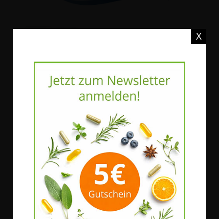
X
WOSCHA-Präparate zeichnen sich
durch ihre Qualität und ihren
gesundheitlichen Nutzen aus
Sie sind garantiert
rein und unverfälscht,