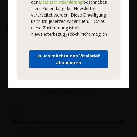
der
Datenschutzerklärung
beschrieben
– zur Zusendung des Newsletters
verarbeitet werden. Diese Einwilligung
ph-Cosmetics
ph-Cosmetics
kann ich jederzeit widerrufen. – Ohne
Basische Reinigungsmilch
Basisches Cellulite Gel pH
diese Zustimmung ist ein
pH 8,7
7,5
Newsletterbezug jedoch nicht möglich
Bestell-Nr.
38814
|
200 ml
Bestell-Nr.
38821
|
200 ml
19,90 €
35,90 €
*
*
Ja, ich möchte den Vitalbrief
abonnieren
Mehr Details
Mehr Details
MEHR ARTIKEL ANZEIGEN ...
PREIS
0,40 € - 45,50 €