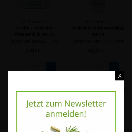
ph-Cosmetics
ph-Cosmetics
Probe - Basische
Basisches Körperpeeling
Körpermilch pH 7,5
pH 8,0
Bestell-Nr.
38818S
|
5 ml
Bestell-Nr.
38817
|
500 ml
0,40 €
34,90 €
*
*
Mehr Details
Mehr Details
X