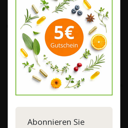
ph-Cosmetics
-
Basische Beinlotion pH 7,5
Probe - Dr. Gläßer B12
Intensiv Pflegecreme
Bestell-Nr.
38822
|
200 ml
Bestell-Nr.
38841S
|
4 ml
30,50 €
*
1,80 €
*
Mehr Details
Mehr Details
Abonnieren Sie