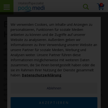
0
Arti
Suchen…
Warenk
Basische Körper- und
Wir verwenden Cookies, um Inhalte und Anzeigen zu
personalisieren, Funktionen für soziale Medien
Haarpflege
anbieten zu können und die Zugriffe auf unserer
Website zu analysieren. Außerdem geben wir
Pflegekosmetik unterstützt die natürlichen Hautfunktionen
Informationen zu Ihrer Verwendung unserer Website an
und bietet sanfte, natürliche Pflege. Damit leistet sie einen
unsere Partner für soziale Medien, Werbung und
wichtigen Beitrag zur Gesunderhaltung von Haut und
Analysen weiter. Unsere Partner führen diese
Haaren in jedem Lebensalter. Inzwischen vertrauen immer
Informationen möglicherweise mit weiteren Daten
mehr Menschen natürlichen Inhaltsstoffen, ohne künstliche
zusammen, die Sie ihnen bereitgestellt haben oder die
Zusatzstoffe.
sie im Rahmen Ihrer Nutzung der Dienste gesammelt
haben.
Datenschutzerklärung
Die basische Körperpflege von
pH-Cosmetics
mit einem
pH-Wert über 7,5 wirkt der Übersäuerung der Haut
Ablehnen
entgegen. Die Pflegeserie enthält nur speziell ausgewählte
Frischpflanzenextrakte,
Vitamine
& hautpflegende Naturöle,
tierversuchsfrei und frei von künstlichen Zusatzstoffen.
AKZEPTIEREN