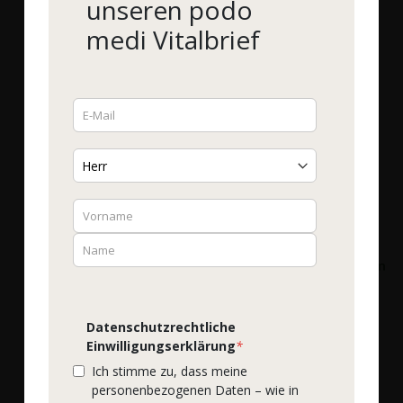
unseren podo
medi Vitalbrief
ph-Cosmetics
ph-Cosmetics
Tangerinen-Ingwer-Öl
Basische Handcreme pH
7,5
Bestell-Nr.
38831
|
250 ml
Bestell-Nr.
38826
|
100 ml
29,90 €
*
11,90 €
*
Mehr Details
Mehr Details
Datenschutzrechtliche
Einwilligungserklärung
*
Ich stimme zu, dass meine
personenbezogenen Daten – wie in