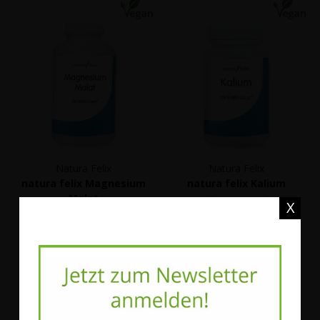
Natura Felix
Natura Felix
natura felix Magnesium
natura felix Kalium
Malat
Bestell-Nr.
56610
|
120
X
Bestell-Nr.
56517
|
180
EMBO-CAPS®
Kapseln
19,90 €
*
41,00 €
*
185,98 €
/ 1 kg
341,67 €
/ 1 kg
Mehr Details
Mehr Details