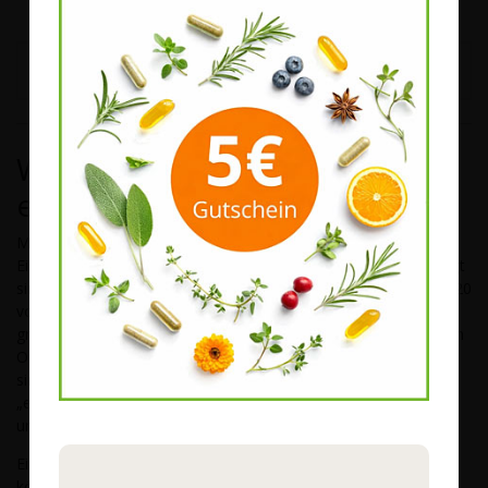
MEHR ARTIKEL ANZEIGEN ...
Was sind Mineralstoffe? – Kurz
erklärt
Mineralstoffe sind lebenswichtige Elemente wie Magnesium,
Eisen oder Kupfer, die an vielen Stoffwechselprozessen beteiligt
sind und beim Aufbau von Körpersubstanzen helfen. Bei etwa 20
von ihnen wissen wir, dass sie auf unsere Gesundheit einen
großen Einfluss haben. Doch wie viele Mineralstoffe in unserem
Organismus insgesamt vorkommen und welche davon wichtig
sind, ist noch völlig unklar. So wird z. B. spekuliert, ob auch
„exotische Mineralstoffe“ wie Arsen, Nickel oder Rubidium für
uns Menschen essenziell sind.
Eines ist jedoch klar: Um uns z. B. mit Eisen zu versorgen,
können wir nicht einfach eine Eisenstange ablecken. Reine