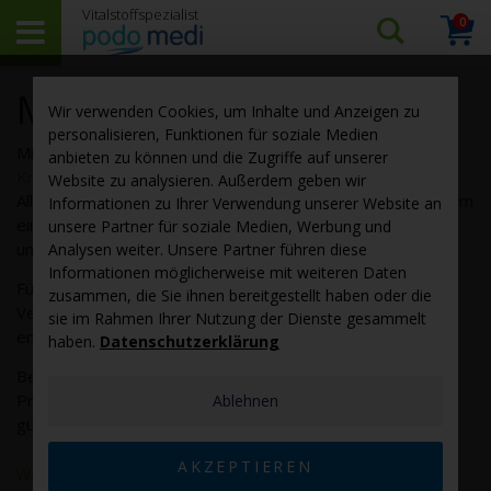
0
Arti
Suchen…
Warenk
Mineralstoff-Präparate
Wir verwenden Cookies, um Inhalte und Anzeigen zu
personalisieren, Funktionen für soziale Medien
Mineralstoffe dienen nicht nur als Baumaterial für unsere
anbieten zu können und die Zugriffe auf unserer
Knochen
und
Zähne
. Die meisten von ihnen sind wahre
Website zu analysieren. Außerdem geben wir
Allroundtalente mit einer Vielzahl von Aufgaben. Es gibt kaum
Informationen zu Ihrer Verwendung unserer Website an
einen Stoffwechselprozess, in dem sie keine Rolle spielen,
unsere Partner für soziale Medien, Werbung und
und jede Zelle ist auf sie angewiesen.
Analysen weiter. Unsere Partner führen diese
Informationen möglicherweise mit weiteren Daten
Für die Qualität eines Nahrungsergänzungsmittels sind die
zusammen, die Sie ihnen bereitgestellt haben oder die
Verbindungen, in denen die Mineralstoffe vorliegen, von
sie im Rahmen Ihrer Nutzung der Dienste gesammelt
entscheidender Bedeutung.
haben.
Datenschutzerklärung
Bestellen Sie bei podo medi hochwertige Mineralstoff-
Präparate von Calcium bis Zink – ohne Zusatzstoffe und zu
Ablehnen
günstigen Preisen.
AKZEPTIEREN
Weiterlesen