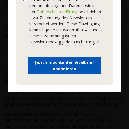
Gegenspieler von Natrium in unserem Stoffwechsel. Gemeinsam
personenbezogenen Daten – wie in
regulieren sie u. a. unseren Wasserhaushalt. Magnesium ist
der
Datenschutzerklärung
beschrieben
vorrangig für die Aktivierung von Coenzymen von Bedeutung.
– zur Zusendung des Newsletters
verarbeitet werden. Diese Einwilligung
Spurenelemente
sind – wie ihr Name schon andeutet –
nur in
kann ich jederzeit widerrufen. – Ohne
sehr geringen Mengen vorhanden, obwohl sie für viele
diese Zustimmung ist ein
Körpervorgänge unverzichtbar sind.
Die wichtigsten sind
Newsletterbezug jedoch nicht möglich
Zink, Eisen, Jod, Selen und Fluorid. Zink hat z. B. mit einem Anteil
von nur 2–4 Gramm einen erheblichen Einfluss auf unseren
Kohlenhydrat-, Fett- und Protein-Stoffwechsel, unser
Immunsystem und unsere Fortpflanzung.
Ja, ich möchte den Vitalbrief
abonnieren
Ursachen von
Mineralstoffmangel
Der Mineralstoffstatus ist selbst bei Menschen, die sich
ausgewogen ernähren, häufig nicht optimal. Das hängt mit dem
sinkenden Mineralstoffgehalt in unserer Ernährung zusammen.
Wissenschaftler fanden heraus, dass der heutige
Mineralstoffgehalt unserer Obst- und Gemüsepflanzen im
Vergleich mit Daten aus den späten 40-er Jahren des letzten