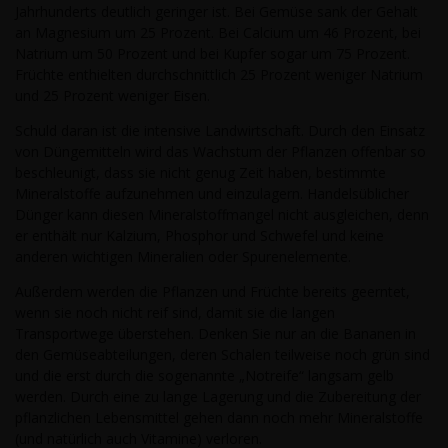
Jahrhunderts deutlich geringer ist. Bei Gemüse sank der Gehalt
an Magnesium um 25 Prozent. Bei Calcium um 46 Prozent, bei
Natrium um 50 Prozent und bei Kupfer sogar um 75 Prozent.
Früchte enthielten durchschnittlich 25 Prozent weniger Natrium
und 25 Prozent weniger Eisen.
Schuld daran ist die intensive Landwirtschaft. Durch den Einsatz
von Düngemitteln wird das Wachstum der Pflanzen offenbar so
beschleunigt, dass sie nicht genug Zeit haben, bestimmte
Mineralstoffe aufzunehmen und einzulagern. Handelsüblicher
Dünger kann diesen Mineralstoffmangel nicht ausgleichen, denn
er enthält nur Kalzium, Phosphor und Schwefel und keine
anderen wichtigen Mineralien oder Spurenelemente.
Außerdem werden die Pflanzen und Früchte bereits geerntet,
wenn sie noch nicht reif sind, damit sie die langen
Transportwege überstehen. Denken Sie nur an die Bananen in
den Gemüseabteilungen, deren Schalen teilweise noch grün sind
und die erst durch die sogenannte „Notreife“ langsam gelb
werden. Durch eine zu lange Lagerung und die Zubereitung der
pflanzlichen Lebensmittel gehen dann noch mehr Mineralstoffe
(und natürlich auch Vitamine) verloren.