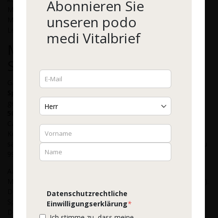
Abonnieren Sie
Mineralien kann unser Körper nicht verwerten, sondern nur
unseren podo
Mineralstoffe, die in anorganischen Verbindungen in unseren
Lebensmitteln enthalten sind.
medi Vitalbrief
Mengenelemente und
Spurenelemente
Ganz allgemein werden Mineralstoffe in
Mengen- und
Spurenelemente
aufgeteilt. Zu den
Mengenelementen
gehören Mineralstoffe, die eine Konzentration
von mehr als
50 mg pro kg Körpergewicht
haben. Zu ihnen zählt z. B.
Calcium, das den höchsten Mineralstoffanteil im menschlichen
Körper hat. Ein 70 kg schwerer Erwachsener schleppt
sagenhafte 1 bis 1,5 Kilogramm Calcium mit sich herum, das zu
99 % in Knochen und Zähnen gebunden ist.
Auch Natrium, Kalium und Magnesium gehören zu den
Mengenelementen. Natrium ist meist an Chlor gebunden (NaCl).
Diese Verbindung ist nichts weiter als unser bekanntes
Datenschutzrechtliche
Speisesalz und ist in vielen Körperflüssigkeiten enthalten.
Einwilligungserklärung
*
Deshalb schmeckt unser Blut auch leicht salzig. Kalium ist der
Ich stimme zu, dass meine