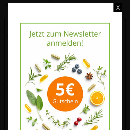
Waren nicht notwendigen Umgang mit ihnen zurückzuführen
X
ist.
Muster-Widerrufsformular
(Wenn Sie den Vertrag widerrufen wollen, dann füllen Sie
bitte dieses Formular aus und senden Sie es zurück.)
– An podo medi netherlands B.V., Hinmanweg 9H, 7575
BE Oldenzaal, Niederlande, info@podomedi.com
– Hiermit widerrufe(n) ich/wir (*) den von mir/uns (*)
abgeschlossenen Vertrag über den Kauf der folgenden
Waren (*)/die Erbringung der folgenden Dienstleistung
(*)
– Bestellt am (*)/erhalten am (*)
– Name des/der Verbraucher(s)
– Anschrift des/der Verbraucher(s)
– Unterschrift des/der Verbraucher(s) (nur bei Mitteilung