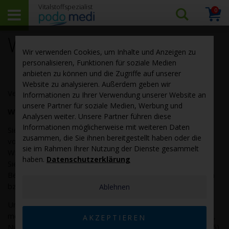
0
Arti
Suchen…
Warenk
Widerrufsbelehrung
Wir verwenden Cookies, um Inhalte und Anzeigen zu
personalisieren, Funktionen für soziale Medien
anbieten zu können und die Zugriffe auf unserer
Website zu analysieren. Außerdem geben wir
Verbraucher haben ein vierzehntägiges Widerrufsrecht.
Informationen zu Ihrer Verwendung unserer Website an
unsere Partner für soziale Medien, Werbung und
Widerrufsrecht
Analysen weiter. Unsere Partner führen diese
Informationen möglicherweise mit weiteren Daten
Sie haben das Recht, binnen vierzehn Tagen ohne Angabe
zusammen, die Sie ihnen bereitgestellt haben oder die
von Gründen diesen Vertrag zu widerrufen. Die
sie im Rahmen Ihrer Nutzung der Dienste gesammelt
Widerrufsfrist beträgt vierzehn Tage ab dem Tag an dem
haben.
Datenschutzerklärung
Sie oder ein von Ihnen benannter Dritter, der nicht der
Beförderer ist, die letzte Ware in Besitz genommen haben
bzw. hat.
Ablehnen
Um Ihr Widerrufsrecht auszuüben, müssen Sie uns (podo
medi netherlands B.V., Hinmanweg 9H, 7575 BE Oldenzaal,
AKZEPTIEREN
Niederlande, info@podomedi.com, Telefon: 080093151515)