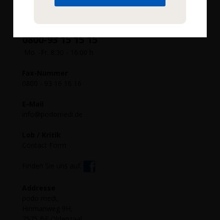
Sie haben Fragen?
Wir helfen Ihnen gerne!
Service-Hotline (kostenlos)
0800-93 15 15 15
Mo. -Fr. 8:30 - 16:00 h
Fax-Nummer
0800 - 93 16 16 16
E-Mail
info@podomedi.de
Lob / Kritik
Contact Form
Finden Sie uns auf:
Addresse
podo medi,
Hinmanweg 9H,
7575 BE Oldenzaal,