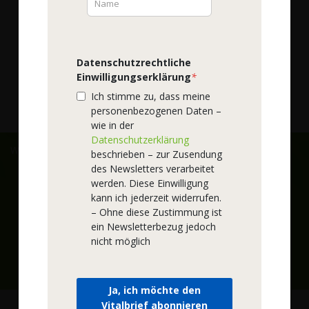
Qualität
Produktphilosophie
Datenschutzrechtliche
Einwilligungserklärung
*
Darreichungsformen
Ich stimme zu, dass meine
Rohstoffe
personenbezogenen Daten –
wie in der
Datenschutzerklärung
Wir versenden mit:
beschrieben – zur Zusendung
des Newsletters verarbeitet
Zahlungsarten:
werden. Diese Einwilligung
kann ich jederzeit widerrufen.
– Ohne diese Zustimmung ist
ein Newsletterbezug jedoch
nicht möglich
1
Rechnung und Lastschrift ab der 2. Bestellung möglich, Bonität
vorausgesetzt
Ja, ich möchte den
Vitalbrief abonnieren