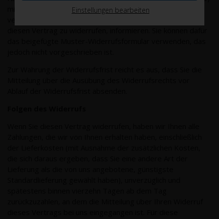
mittels einer eindeutigen Erklärung (z.B. ein mit der Post
Einstellungen bearbeiten
versandter Brief oder eine E-Mail) über Ihren Entschluss,
diesen Vertrag zu widerrufen, informieren. Sie können dafür
das beigefügte Muster-Widerrufsformular verwenden, das
jedoch nicht vorgeschrieben ist.
Zur Wahrung der Widerrufsfrist reicht es aus, dass Sie die
Mitteilung über die Ausübung des Widerrufsrechts vor
Ablauf der Widerrufsfrist absenden.
Folgen des Widerrufs
Wenn Sie diesen Vertrag widerrufen, haben wir Ihnen alle
Zahlungen, die wir von Ihnen erhalten haben, einschließlich
der Lieferkosten (mit Ausnahme der zusätzlichen Kosten,
die sich daraus ergeben, dass Sie eine andere Art der
Lieferung als die von uns angebotene, günstigste
Standardlieferung gewählt haben), unverzüglich und
spätestens binnen vierzehn Tagen ab dem Tag
zurückzuzahlen, an dem die Mitteilung über Ihren Widerruf
dieses Vertrags bei uns eingegangen ist. Für diese