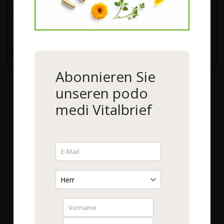
auf Papier)
– Datum
(*) Unzutreffendes streichen.
Abonnieren Sie
unseren podo
medi Vitalbrief
Service
Vitalstoffberatung