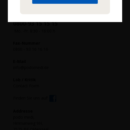
Sie haben Fragen?
Wir helfen Ihnen gerne!
Service-Hotline (kostenlos)
0800-93 15 15 15
Mo. -Fr. 8:30 - 16:00 h
Fax-Nummer
0800 - 93 16 16 16
E-Mail
info@podomedi.de
Lob / Kritik
Contact Form
Finden Sie uns auf:
Addresse
podo medi,
Hinmanweg 9H,
7575 BE Oldenzaal,