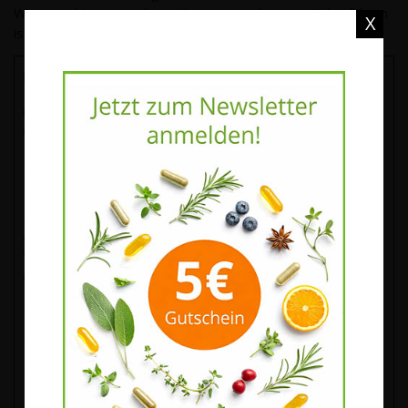
Waren nicht notwendigen Umgang mit ihnen zurückzuführen
X
ist.
Muster-Widerrufsformular
(Wenn Sie den Vertrag widerrufen wollen, dann füllen Sie
bitte dieses Formular aus und senden Sie es zurück.)
– An podo medi netherlands B.V., Hinmanweg 9H, 7575
BE Oldenzaal, Niederlande, info@podomedi.com
– Hiermit widerrufe(n) ich/wir (*) den von mir/uns (*)
abgeschlossenen Vertrag über den Kauf der folgenden
Waren (*)/die Erbringung der folgenden Dienstleistung
(*)
– Bestellt am (*)/erhalten am (*)
– Name des/der Verbraucher(s)
– Anschrift des/der Verbraucher(s)
– Unterschrift des/der Verbraucher(s) (nur bei Mitteilung