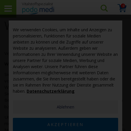
0
Arti
Suchen…
Warenk
Widerrufsbelehrung
Wir verwenden Cookies, um Inhalte und Anzeigen zu
personalisieren, Funktionen für soziale Medien
anbieten zu können und die Zugriffe auf unserer
Website zu analysieren. Außerdem geben wir
Verbraucher haben ein vierzehntägiges Widerrufsrecht.
Informationen zu Ihrer Verwendung unserer Website an
unsere Partner für soziale Medien, Werbung und
Widerrufsrecht
Analysen weiter. Unsere Partner führen diese
Informationen möglicherweise mit weiteren Daten
Sie haben das Recht, binnen vierzehn Tagen ohne Angabe
zusammen, die Sie ihnen bereitgestellt haben oder die
von Gründen diesen Vertrag zu widerrufen. Die
sie im Rahmen Ihrer Nutzung der Dienste gesammelt
Widerrufsfrist beträgt vierzehn Tage ab dem Tag an dem
haben.
Datenschutzerklärung
Sie oder ein von Ihnen benannter Dritter, der nicht der
Beförderer ist, die letzte Ware in Besitz genommen haben
bzw. hat.
Ablehnen
Um Ihr Widerrufsrecht auszuüben, müssen Sie uns (podo
medi netherlands B.V., Hinmanweg 9H, 7575 BE Oldenzaal,
AKZEPTIEREN
Niederlande, info@podomedi.com, Telefon: 080093151515)