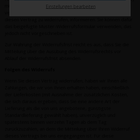
mittels einer eindeutigen Erklärung (z.B. ein mit der Post
Einstellungen bearbeiten
versandter Brief oder eine E-Mail) über Ihren Entschluss,
diesen Vertrag zu widerrufen, informieren. Sie können dafür
das beigefügte Muster-Widerrufsformular verwenden, das
jedoch nicht vorgeschrieben ist.
Zur Wahrung der Widerrufsfrist reicht es aus, dass Sie die
Mitteilung über die Ausübung des Widerrufsrechts vor
Ablauf der Widerrufsfrist absenden.
Folgen des Widerrufs
Wenn Sie diesen Vertrag widerrufen, haben wir Ihnen alle
Zahlungen, die wir von Ihnen erhalten haben, einschließlich
der Lieferkosten (mit Ausnahme der zusätzlichen Kosten,
die sich daraus ergeben, dass Sie eine andere Art der
Lieferung als die von uns angebotene, günstigste
Standardlieferung gewählt haben), unverzüglich und
spätestens binnen vierzehn Tagen ab dem Tag
zurückzuzahlen, an dem die Mitteilung über Ihren Widerruf
dieses Vertrags bei uns eingegangen ist. Für diese