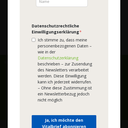
Qualität
Produktphilosophie
Datenschutzrechtliche
Einwilligungserklärung
*
Darreichungsformen
Ich stimme zu, dass meine
Rohstoffe
personenbezogenen Daten –
wie in der
Datenschutzerklärung
Wir versenden mit:
beschrieben – zur Zusendung
des Newsletters verarbeitet
Zahlungsarten:
werden. Diese Einwilligung
kann ich jederzeit widerrufen.
– Ohne diese Zustimmung ist
ein Newsletterbezug jedoch
nicht möglich
1
Rechnung und Lastschrift ab der 2. Bestellung möglich, Bonität
vorausgesetzt
Ja, ich möchte den
Vitalbrief abonnieren