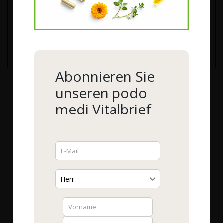
auf Papier)
– Datum
(*) Unzutreffendes streichen.
Abonnieren Sie
unseren podo
medi Vitalbrief
Service
Vitalstoffberatung