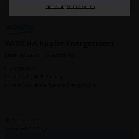
Einstellungen bearbeiten
WOSCHA Kupfer Energetisiert
Bestell-Nr.
56775
|
60 Vcaps®Plus
Energetisiert
Unterstützt die Blutbildung
Unterstützt den Aufbau des Bindegewebes
●
Sofort lieferbar
Lieferzeit:
2-3 Tage