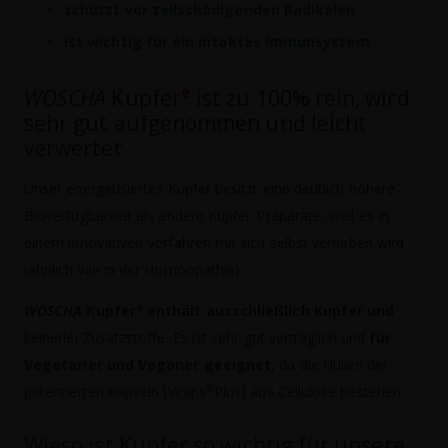
schützt vor zellschädigenden Radikalen
ist wichtig für ein intaktes Immunsystem
e
WOSCHA
Kupfer
ist zu 100% rein, wird
sehr gut aufgenommen und leicht
verwertet
Unser energetisiertes Kupfer besitzt eine deutlich höhere
Bioverfügbarkeit als andere Kupfer-Präparate, weil es in
einem innovativen Verfahren mit sich selbst verrieben wird
(ähnlich wie in der Homöopathie).
e
WOSCHA
Kupfer
enthält ausschließlich Kupfer und
keinerlei Zusatzstoffe. Es ist sehr gut verträglich und
für
Vegetarier und Veganer geeignet
, da die Hüllen der
®
patentierten Kapseln (Vcaps
Plus) aus Cellulose bestehen.
Wieso ist Kupfer so wichtig für unsere