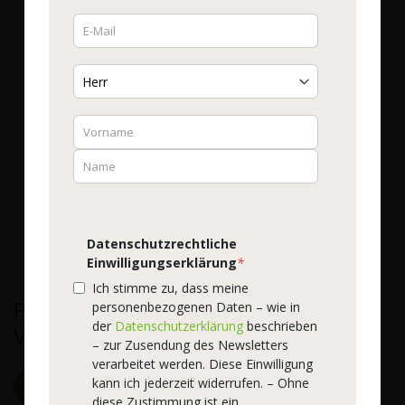
WOSCHA Kupfer
Energetisiert
Bestell-Nr.
56775
| 60 Vcaps®Plus
15,40 €
1.283,33 €
/ 1 kg
Inkl. 7% Steuern
zzgl. Versandkosten
●
Sofort lieferbar
Lieferzeit:
2-3 Tage
In den Warenkorb
Datenschutzrechtliche
Einwilligungserklärung
*
Ich stimme zu, dass meine
Premium-Qualität vom
personenbezogenen Daten – wie in
der
Datenschutzerklärung
beschrieben
Vitalstoffspezialist
– zur Zusendung des Newsletters
verarbeitet werden. Diese Einwilligung
kann ich jederzeit widerrufen. – Ohne
Hochwertige Rohstoffe
Natürlich und rein
diese Zustimmung ist ein