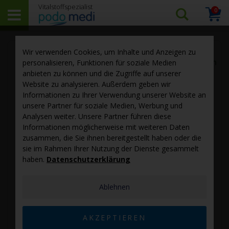
0
Arti
Suchen…
Warenk
Skip
Sk
Wir verwenden Cookies, um Inhalte und Anzeigen zu
to
to
personalisieren, Funktionen für soziale Medien
the
th
anbieten zu können und die Zugriffe auf unserer
end
be
Website zu analysieren. Außerdem geben wir
of
of
Informationen zu Ihrer Verwendung unserer Website an
the
th
unsere Partner für soziale Medien, Werbung und
images
im
Analysen weiter. Unsere Partner führen diese
gallery
ga
Informationen möglicherweise mit weiteren Daten
zusammen, die Sie ihnen bereitgestellt haben oder die
sie im Rahmen Ihrer Nutzung der Dienste gesammelt
haben.
Datenschutzerklärung
Ablehnen
AKZEPTIEREN