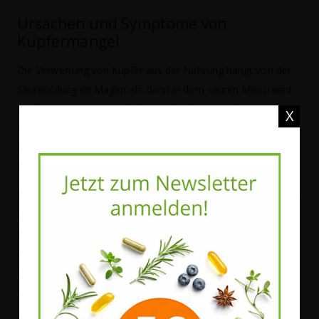
Ursachen und Symptome von
Kupfermangel
Die Verwertung von Kupfer aus der Nahrung hängt von der
Säurebildung im Magen ab, denn in dem sauren Milieu wird
Kupfer aus seinen natürlichen Verbindungen gelöst.
X
Personen mit verminderter Magensäure (z.B. aufgrund der
Einnahme von Antazida) haben deshalb ein erhöhtes Risiko
für einen Kupfermangel.
Mangelerscheinungen treten auch dann auf, wenn über einen
längeren Zeitraum Zink eingenommen wird, weil dieser
Mineralstoff die Aufnahme von Kupfer behindert. Raucher
und Personen, die sich nur einseitig ernähren, leiden relativ
häufig unter Kupfermangel. Leistungssportler haben einen
erhöhten Bedarf, weil sie viel Kupfer verbrauchen.