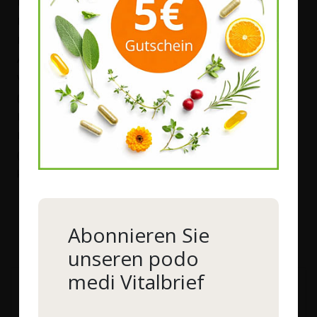
Ein Mangel an Kupfer äußert sich vor allem in
Pigmentstörungen von Haut und Haaren, einer schlaffen
Haut, einer erhöhten Infektanfälligkeit sowie
Antriebsschwäche und Müdigkeit. Das Blutbild zeigt eine
Verminderung von weißen und roten Blutkörperchen
(neutrophile Granulozyten, Leukozyten und Erythrozyten).
Kupfermangel kann auch zu einem Eisenmangel führen, weil
Kupfer die Aufnahme von Eisen fördert. Bei Blutarmut
(Anämie) sollten daher auch immer die Kupferwerte
kontrolliert werden.
e
Mit
WOSCHA
Kupfer
kann einen bestehenden
Kupfermangel schnell und effektiv ausgleichen.
Abonnieren Sie
unseren podo
medi Vitalbrief