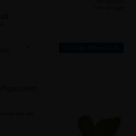
Verfügbarkeit:
Nicht auf Lager
us
S®
In den Warenkorb
osten
fspezialist
türlich und rein