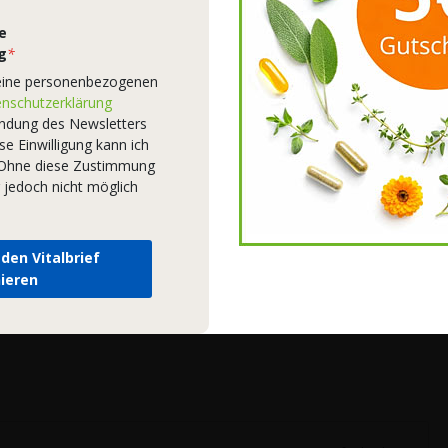
bereitgestellt haben oder die sie im Rahmen Ihrer Nutzung der
Dienste gesammelt haben.
Datenschutzerklärung
e
g
*
AKZEPTIEREN
eine personenbezogenen
nschutzerklärung
endung des Newsletters
Einstellungen bearbeiten
Ablehnen
se Einwilligung kann ich
– Ohne diese Zustimmung
 jedoch nicht möglich
 den Vitalbrief
ieren