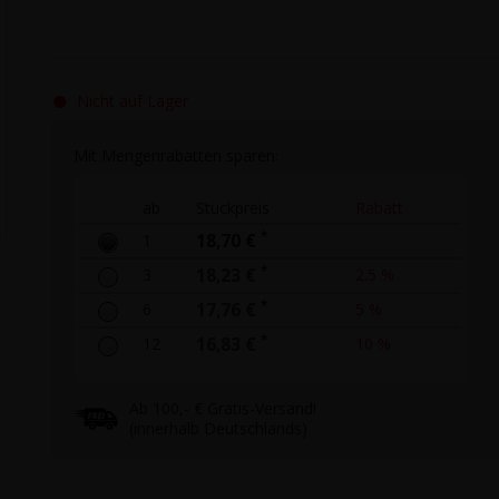
●
Nicht auf Lager
Mit Mengenrabatten sparen:
ab
Stückpreis
Rabatt
*
1
18,70 €
*
3
18,23 €
2.5 %
*
6
17,76 €
5 %
*
12
16,83 €
10 %
Ab 100,- € Gratis-Versand!
(innerhalb Deutschlands)