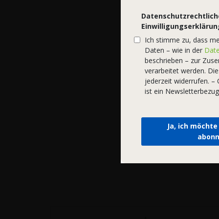
Datenschutzrechtlich
Einwilligungserklärun
Ich stimme zu, dass m
Daten – wie in der
Date
beschrieben – zur Zus
verarbeitet werden. Die
jederzeit widerrufen. 
ist ein Newsletterbezug
Ja, ich möchte
abonn