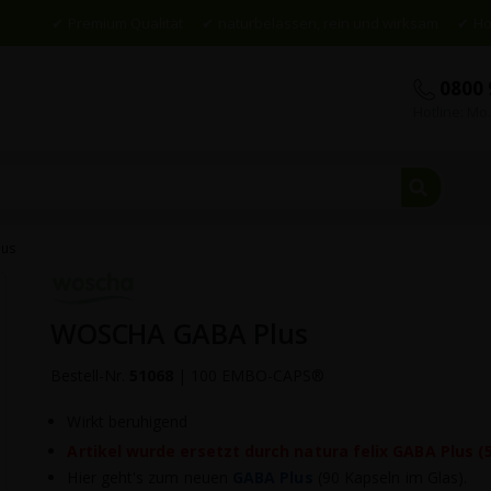
Premium Qualität
naturbelassen, rein und wirksam
Ho
0800 
Hotline: Mo.
Suche
lus
Skip
to
WOSCHA GABA Plus
the
beginning
of
Bestell-Nr.
51068
|
100 EMBO-CAPS®
the
images
Wirkt beruhigend
gallery
Artikel wurde ersetzt durch natura felix GABA Plus (
Hier geht's zum neuen
GABA Plus
(90 Kapseln im Glas).