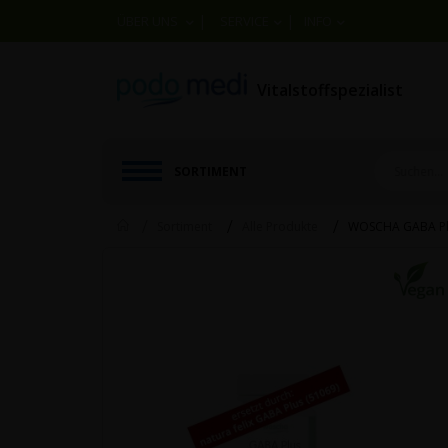
|
|
ÜBER UNS
SERVICE
INFO
Vitalstoffspezialist
SORTIMENT
Home
WOSCHA GABA P
Sortiment
Alle Produkte
Skip
to
the
end
of
the
images
gallery