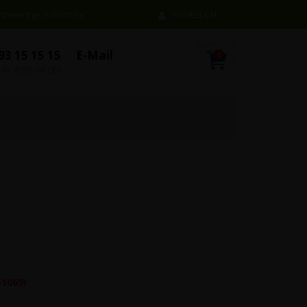
chwertige Rohstoffe
ANMELDEN
93 15 15 15
E-Mail
0
Artikel
Warenkorb
-Fr. 8:30 -16 Uhr
n…
51069)