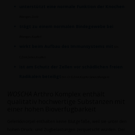
unterstützt eine normale Funktion der Knochen
(Mangan,Zink)
trägt zu einem normalen Bindegewebe bei
(Mangan,Kupfer)
wirkt beim Aufbau des Immunsystems mit
(Vit.
C,Zink,Selen,Kupfer)
ist am Schutz der Zellen vor schädlichen freien
Radikalen beteiligt
(Vit. C+ E,Zink,Kupfer,Selen,Mangan)
WOSCHA
Arthro Komplex enthält
qualitativ hochwertige Substanzen mit
einer hohen Bioverfügbarkeit
Gelenkknorpel enthalten keine Blutgefäße, weil sie unter den
hohen Druck- und Zugbelastungen zerquetscht würden. Der