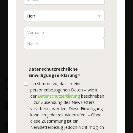
43,90 €
378,45 €
/ 1 kg
Inkl. 7% Steuern
zzgl. Versandkosten
Verfügbarkeit:
Nicht auf Lager
In den Warenkorb
Datenschutzrechtliche
Einwilligungserklärung
*
Premium-Qualität vom
Ich stimme zu, dass meine
Vitalstoffspezialist
personenbezogenen Daten – wie in
der
Datenschutzerklärung
beschrieben
– zur Zusendung des Newsletters
Hochwertige Rohstoffe
Natürlich und rein
verarbeitet werden. Diese Einwilligung
kann ich jederzeit widerrufen. – Ohne
diese Zustimmung ist ein
Zertifizierte Herstellung
Keine Zusatzstoffe
Newsletterbezug jedoch nicht möglich