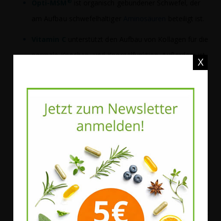
®
Opti-MSM
ist organisch gebundener Schwefel, der
am Aufbau schwefelhaltiger
Aminosäuren
beteiligt ist.
Vitamin C
unterstützt den Aufbau von Kollagen für die
normale Knochen- und Knorpelfunktion. Außerdem ist
X
es am Energiestoffwechsel beteiligt.
Vitamin C, Vitamin E, Selen, Mangan, Kupfer und
Zink
tragen aufgrund ihrer antioxidativen
Eigenschaften dazu bei, schädliche Sauerstoffradikale
abzufangen.
Vitamin C, Selen, Kupfer und Zink
tragen zu einer
normalen Funktion des Immunsystems bei. Dadurch
kann der Körper normale Abwehrkräfte entwickeln.
Mangan
wirkt bei der Erhaltung normaler Knochen mit