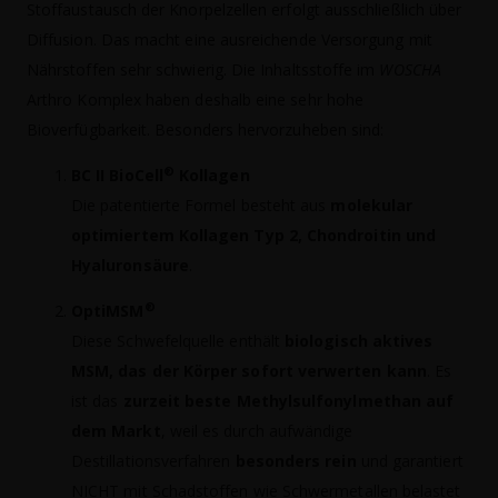
Stoffaustausch der Knorpelzellen erfolgt ausschließlich über
Diffusion. Das macht eine ausreichende Versorgung mit
Nährstoffen sehr schwierig. Die Inhaltsstoffe im
WOSCHA
Arthro Komplex haben deshalb eine sehr hohe
Bioverfügbarkeit. Besonders hervorzuheben sind:
®
BC II BioCell
Kollagen
Die patentierte Formel besteht aus
molekular
optimiertem Kollagen Typ 2, Chondroitin und
Hyaluronsäure
.
®
OptiMSM
Diese Schwefelquelle enthält
biologisch aktives
MSM, das der Körper sofort verwerten kann
. Es
ist das
zurzeit beste Methylsulfonylmethan auf
dem Markt
, weil es durch aufwändige
Destillationsverfahren
besonders rein
und garantiert
NICHT mit Schadstoffen wie Schwermetallen belastet