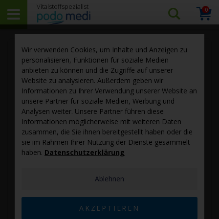
0
Arti
Suchen…
Warenk
Skip
Sk
Wir verwenden Cookies, um Inhalte und Anzeigen zu
to
to
personalisieren, Funktionen für soziale Medien
the
th
anbieten zu können und die Zugriffe auf unserer
end
be
Website zu analysieren. Außerdem geben wir
of
of
Informationen zu Ihrer Verwendung unserer Website an
the
th
unsere Partner für soziale Medien, Werbung und
images
im
Analysen weiter. Unsere Partner führen diese
gallery
ga
Informationen möglicherweise mit weiteren Daten
zusammen, die Sie ihnen bereitgestellt haben oder die
sie im Rahmen Ihrer Nutzung der Dienste gesammelt
haben.
Datenschutzerklärung
Ablehnen
AKZEPTIEREN