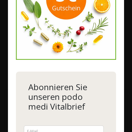
und unterstützt eine normale Bindegewebsbildung.
Kollagen Typ II
ist ein riesiges Proteinmolekül,
welches eine hohe Zugfestigkeit besitzt und kaum
dehnbar ist. Als Strukturprotein ist es für die
Formstabilität verschiedener Gewebe verantwortlich.
WOSCHA
Arthro Komplex versorgt Knochen und
Knorpel der Gelenke mit Nährstoffen, die für ihre
normale Funktion wichtig sind.
Abonnieren Sie
unseren podo
medi Vitalbrief
WOSCHA Arthro
Complex
Bestell-Nr.
57270
| 120 EMBO-CAPS®