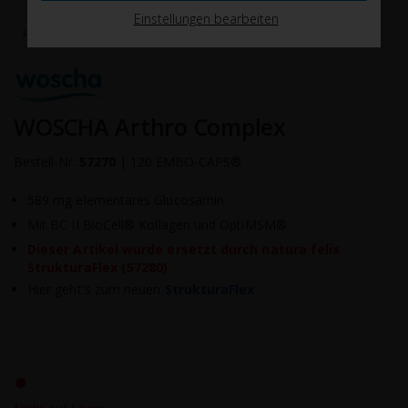
Einstellungen bearbeiten
WOSCHA Arthro Complex
Bestell-Nr.
57270
|
120 EMBO-CAPS®
589 mg elementares Glucosamin
Mit BC II BioCell® Kollagen und OptiMSM®
Dieser Artikel wurde ersetzt durch natura felix
StrukturaFlex (57280)
Hier geht's zum neuen
StrukturaFlex
●