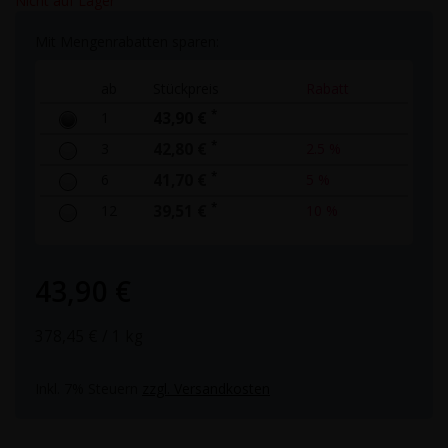
Nicht auf Lager
Mit Mengenrabatten sparen:
ab
Stückpreis
Rabatt
*
1
43,90 €
*
3
42,80 €
2.5 %
*
6
41,70 €
5 %
*
12
39,51 €
10 %
43,90 €
378,45 €
/ 1 kg
Inkl. 7% Steuern
zzgl. Versandkosten