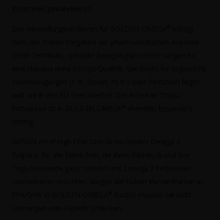
Kontrollen gewährleistet.
®
Das Herstellungsverfahren für GOLDEN OMEGA
erfolgt
nach den hohen Vorgaben der pharmazeutischen Industrie
(GMP-Zertifikat). Spezielle Reinigungsprozesse sorgen für
eine überaus reine Fischöl-Qualität. Die Werte für organische
Verunreinigungen (z. B. Dioxin, PCB's oder Pestizide) liegen
weit unter den EU-Grenzwerten. Der Anteil an Trans-
®
Fettsäuren ist in GOLDEN OMEGA
ebenfalls besonders
niedrig.
NATURA FELIX
High EPA/DHA ist ein ideales Omega 3
Präparat für alle Menschen, die ihren Blutdruck und ihre
Triglyceridwerte ganz natürlich mit Omega 3 Fettsäuren
normalisieren möchten. Wegen der hohen Konzentration an
®
EPA/DHA in GOLDEN OMEGA
Fischöl müssen sie nicht
Unmengen von Kapseln schlucken.