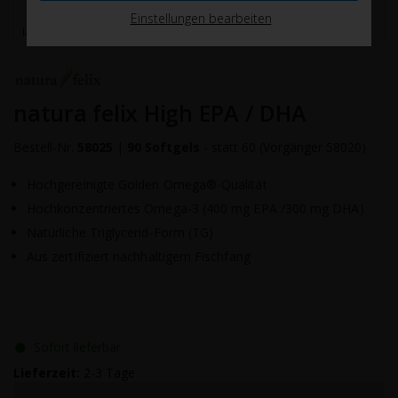
Einstellungen bearbeiten
natura felix High EPA / DHA
Bestell-Nr.
58025
|
90 Softgels
- statt 60 (Vorgänger 58020)
Hochgereinigte Golden Omega®-Qualität
Hochkonzentriertes Omega-3 (400 mg EPA /300 mg DHA)
Natürliche Triglycerid-Form (TG)
Aus zertifiziert nachhaltigem Fischfang
●
Sofort lieferbar
Lieferzeit:
2-3 Tage