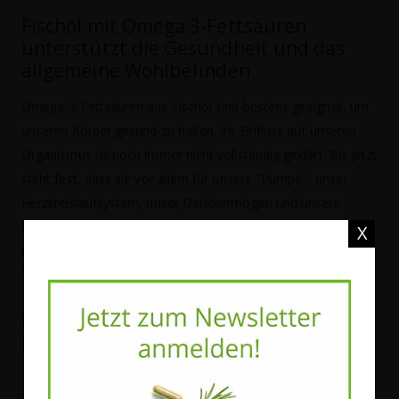
Fischöl mit Omega 3-Fettsäuren
unterstützt die Gesundheit und das
allgemeine Wohlbefinden
Omega-3-Fettsäuren aus Fischöl sind bestens geeignet, um
unseren Körper gesund zu halten. Ihr Einfluss auf unseren
Organismus ist noch immer nicht vollständig geklärt. Bis jetzt
steht fest, dass sie vor allem für unsere "Pumpe", unser
Herzkreislaufsystem, unser Denkvermögen und unsere
Sehfähigkeit unverzichtbar sind. Außerdem konnte
X
nachgewiesen werden, dass sie den Blutdruck und die
Triglyceridwerte im Blut positiv beeinflussen.
Welche Dosierung wird bei Omega 3-
Fischöl empfohlen?
Täglich 250 mg EPA und DHA für eine
normale