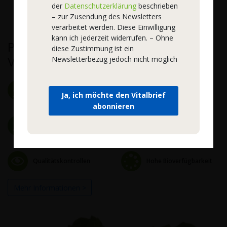
der
Datenschutzerklärung
beschrieben
– zur Zusendung des Newsletters
verarbeitet werden. Diese Einwilligung
kann ich jederzeit widerrufen. – Ohne
Premium-Qualität vom
diese Zustimmung ist ein
Vitalstoffspezialist
Newsletterbezug jedoch nicht möglich
Hochwertige Rohstoffe
Natürlich und rein
Ja, ich möchte den Vitalbrief
abonnieren
Zertifizierte Herstellung
Keine Zusatzstoffe
Qualitätskontrollen
Hohe Bioverfügbarkeit
Mehr Informationen >