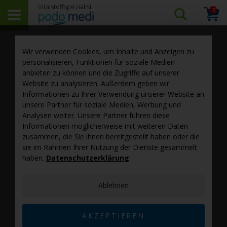
0
Arti
Suchen…
Warenk
Skip
Sk
Wir verwenden Cookies, um Inhalte und Anzeigen zu
to
to
personalisieren, Funktionen für soziale Medien
the
th
anbieten zu können und die Zugriffe auf unserer
end
be
Website zu analysieren. Außerdem geben wir
of
of
Informationen zu Ihrer Verwendung unserer Website an
the
th
unsere Partner für soziale Medien, Werbung und
images
im
Analysen weiter. Unsere Partner führen diese
gallery
ga
Informationen möglicherweise mit weiteren Daten
zusammen, die Sie ihnen bereitgestellt haben oder die
sie im Rahmen Ihrer Nutzung der Dienste gesammelt
haben.
Datenschutzerklärung
Ablehnen
AKZEPTIEREN