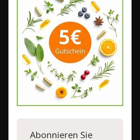
Herzfunktion (= 1 Softgel)
.
Täglich 250 mg DHA für eine
normale
Gehirnfunktion und Sehkraft (= 1 Softgel)
.
Täglich 250 mg EPA/DHA bei Müttern für die
normale
Entwicklung von
Augen
und Gehirn beim Fötus
und beim gestillten Säugling (= 1-2 Softgels)
.
Täglich 2 g DHA für einen
normalen
Triglyceridspiegel
im Blut
(= 6-7 Softgels)
.
Täglich 3 g EPA und DHA für einen
normalen
Blutdruck (= 10 Softgels
).
Eine Gesamtaufnahme von 5 g EPA mit DHA pro Tag
sollte nicht überschritten werden.
Mit
NATURA FELIX
High EPA/DHA erwerben Sie eines der
Abonnieren Sie
besten Fischöl-Produkte auf dem Markt. Es punktet