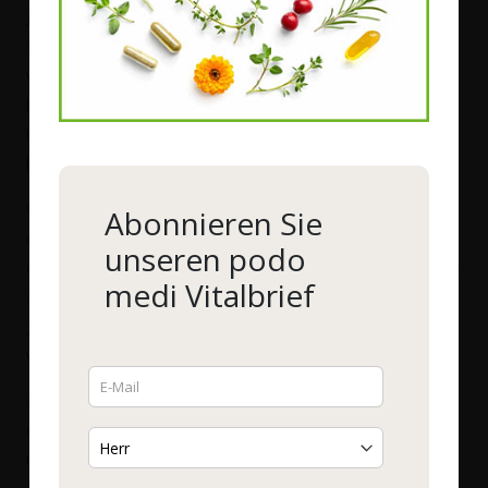
Jugendliche und Senioren) und Personen mit dunkler
Hautfarbe ist ein ständiger Vitamin D-Mangel praktisch
vorprogrammiert. Im Winter sind fast alle Menschen davon
betroffen. Nur sehr wenige Lebensmittel können die
Unterversorgung ausgleichen, denn das Vitamin kommt in
hohen Mengen nur in Lebertran und fettem Fisch vor.
Ob ein Vitamin D-Mangel vorliegt, sollte möglichst
Abonnieren Sie
durch einen Vitamin D-Bluttest bestimmt werden.
Nur
unseren podo
er zeigt, wie hoch (bzw. tief) die Vitamin D-Spiegel tatsächlich
medi Vitalbrief
sind und welche Dosierung dann optimal ist. Bestellen Sie
gleich
HIER
einen einfachen Vitamin D-Test, den Sie bequem
von Zuhause durchführen können.
Für die Wintermonate raten Experten auch ohne Test zu
etwa 3.000 IE (internationale Einheiten) Vitamin D3 täglich,
um einen normalen Vitamin D-Spiegel zu behalten.