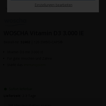
Einstellungen bearbeiten
WOSCHA Vitamin D3 3.000 IE
Bestell-Nr.
52402
|
120 EMBO-CAPS®
Vitamin D3 mit 3.000 IE
Für gute Knochen und Zähne
Stärkt das
Immunsystem
●
Sofort lieferbar
Lieferzeit:
2-3 Tage
Mit Mengenrabatten sparen: