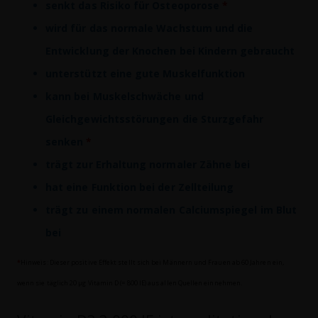
senkt das Risiko für Osteoporose
*
wird für das normale Wachstum und die
Entwicklung der Knochen bei Kindern gebraucht
unterstützt eine gute Muskelfunktion
kann bei Muskelschwäche und
Gleichgewichtsstörungen die Sturzgefahr
senken
*
trägt zur Erhaltung normaler Zähne bei
hat eine Funktion bei der Zellteilung
trägt zu einem normalen Calciumspiegel im Blut
bei
*
Hinweis: Dieser positive Effekt stellt sich bei Männern und Frauen ab 60 Jahren ein,
wenn sie täglich 20 µg Vitamin D (= 800 IE) aus allen Quellen einnehmen.