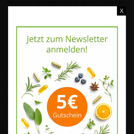
den Calcium- und Phosphorhaushalt reguliert. Es fördert die
X
Knochenmineralisierung, die Knochendichte und eine
normale Knochenstruktur. Kinder, die unter Vitamin D-
Mangel leiden haben ein hohes Risiko an Rachitis
(Knochenerweichung) zu erkranken. Bei älteren Menschen
erhöht sich die Osteoporose-Gefahr.
Da das Sonnenvitamin auch zu einer normalen
Muskelfunktion beiträgt, kommt es bei einem starken
Vitamin D-Mangel zu einer erhöhten Sturzgefahr. Durch den
gleichzeitigen Knochenabbau steigt auch das Risiko, dabei
einen Knochenbruch zu erleiden.
Wie kann man einen Vitamin D-Mangel
feststellen und beheben?
Bei Menschen, die sich ganzjährig überwiegend in
geschlossenen Räumen aufhalten (Büroangestellte,