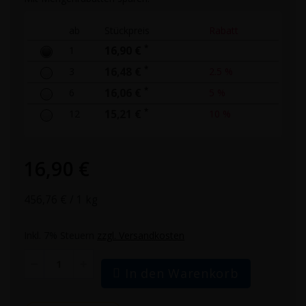
ab
Stückpreis
Rabatt
*
1
16,90 €
*
3
16,48 €
2.5 %
*
6
16,06 €
5 %
*
12
15,21 €
10 %
16,90 €
456,76 €
/ 1 kg
Inkl. 7% Steuern
zzgl. Versandkosten
In den Warenkorb