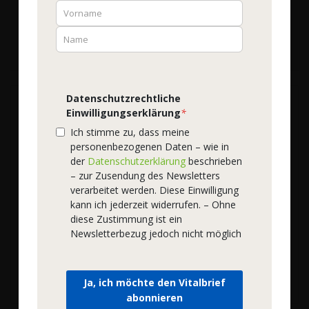
WOSCHA
D3 3.000 IE versorgt Ihren Körper täglich mit
genug Vitamin D, um einen Mangel auszugleichen -
vor allem im Winter und bei erhöhtem Bedarf.
Datenschutzrechtliche
Einwilligungserklärung
*
WOSCHA Vitamin D3
Ich stimme zu, dass meine
personenbezogenen Daten – wie in
3.000 IE
der
Datenschutzerklärung
beschrieben
– zur Zusendung des Newsletters
Bestell-Nr.
52402
| 120 EMBO-CAPS®
16,90 €
verarbeitet werden. Diese Einwilligung
kann ich jederzeit widerrufen. – Ohne
456,76 €
/ 1 kg
diese Zustimmung ist ein
Inkl. 7% Steuern
zzgl. Versandkosten
Newsletterbezug jedoch nicht möglich
●
Sofort lieferbar
Lieferzeit:
2-3 Tage
In den Warenkorb
Ja, ich möchte den Vitalbrief
abonnieren