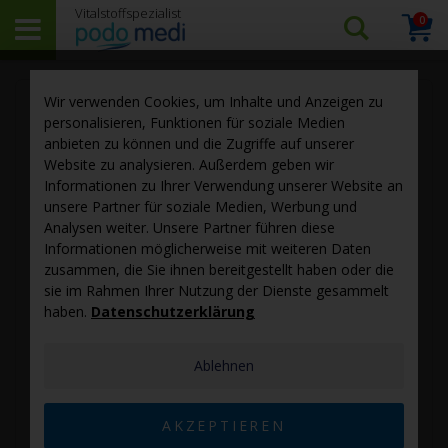
0
Arti
Suchen…
Warenk
Skip
Sk
Wir verwenden Cookies, um Inhalte und Anzeigen zu
to
to
personalisieren, Funktionen für soziale Medien
the
th
anbieten zu können und die Zugriffe auf unserer
end
be
Website zu analysieren. Außerdem geben wir
of
of
Informationen zu Ihrer Verwendung unserer Website an
the
th
unsere Partner für soziale Medien, Werbung und
images
im
Analysen weiter. Unsere Partner führen diese
gallery
ga
Informationen möglicherweise mit weiteren Daten
zusammen, die Sie ihnen bereitgestellt haben oder die
sie im Rahmen Ihrer Nutzung der Dienste gesammelt
haben.
Datenschutzerklärung
Ablehnen
AKZEPTIEREN