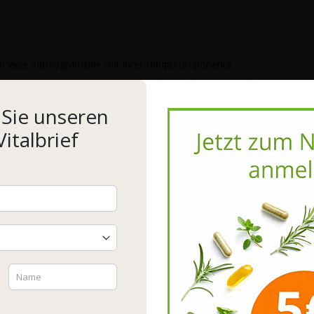
en viele Iridoidglykoside mit ihrer Hauptkomponente
e kurbeln die Speichel- und Magensaftproduktion an und können
n, Magendrücken, Sodbrennen und Bauchschmerzen
Sie unseren
italbrief
 ihre positive Wirkung auf den Bewegungsapparat. Auch
, zusammen mit verschiedenen Phenylethanol-Derivaten
kung auf Muskeln, Sehnen und Gelenke.
Wir verwenden Cookies, um Inhalte und Anzeigen zu
elskralle zur begleitenden Behandlung bei
personalisieren, Funktionen für soziale Medien anbieten zu
erkrankungen.
können und die Zugriffe auf unserer Website zu analysieren.
Außerdem geben wir Informationen zu Ihrer Verwendung
seine hochwertige Qualität und Verträglichkeit.
unserer Website an unsere Partner für soziale Medien, Werbung
und Analysen weiter. Unsere Partner führen diese Informationen
ngabe für Kräuter ist noch nicht abgeschlossen.
möglicherweise mit weiteren Daten zusammen, die Sie ihnen