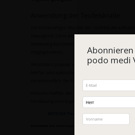
Anwendung der Teufelskralle
Die knollenartigen Wurzeln der Teufelskralle enthalt
Harpagosid. Diese besonders intensiven Bitterstoff
Verdauungsbeschwerden wie Völlegefühl, Blähunge
Abonnieren 
entgegenwirken.
podo medi V
Besonders populär wurde die Teufelskralle durch
hierfür sind wahrscheinlich die Iridoidglykoside
verantwortlich. Sie haben eine entspannende Wir
Wissenschaftler der Kommission E empfehlen Teuf
Verdauungsstörungen und degenerativen Gelenk
WOSCHA
Teufelskralle überzeugt durch 
DISCLAIMER: Das Zulassungsverfahren für diese gesundheitsbezogene A