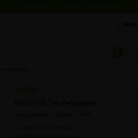
Premium Qualität
naturbelassen, rein und wirksam
Ho
0800 
Hotline: Mo.
Suche
A Teufelskralle
Skip
to
the
beginning
WOSCHA Teufelskralle
of
the
Bestell-Nr.
59090
|
120 EMBO-CAPS®
images
gallery
Enthält 500 mg Teufelskralle
Wirkt positiv bei
Gelenkirritation