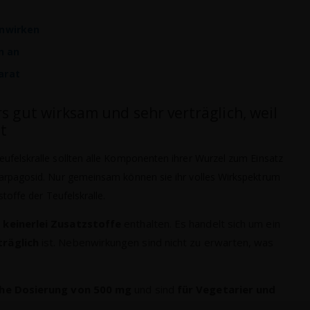
enwirken
n an
arat
s gut wirksam und sehr verträglich, weil
st
eufelskralle sollten alle Komponenten ihrer Wurzel zum Einsatz
Harpagosid. Nur gemeinsam können sie ihr volles Wirkspektrum
stoffe der Teufelskralle.
d
keinerlei Zusatzstoffe
enthalten. Es handelt sich um ein
träglich
ist. Nebenwirkungen sind nicht zu erwarten, was
he Dosierung von 500 mg
und sind
für Vegetarier und