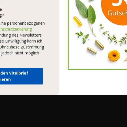
bereitgestellt haben oder die sie im Rahmen Ihrer Nutzung der
Dienste gesammelt haben.
Datenschutzerklärung
e
g
*
AKZEPTIEREN
eine personenbezogenen
nschutzerklärung
endung des Newsletters
Einstellungen bearbeiten
Ablehnen
se Einwilligung kann ich
– Ohne diese Zustimmung
 jedoch nicht möglich
 den Vitalbrief
ieren