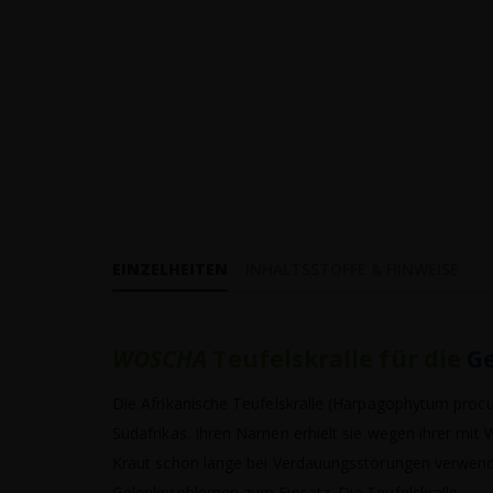
EINZELHEITEN
INHALTSSTOFFE & HINWEISE
WOSCHA
Teufelskralle für die
G
Die Afrikanische Teufelskralle (Harpagophytum pro
Südafrikas. Ihren Namen erhielt sie wegen ihrer mit 
Kraut schon lange bei Verdauungsstörungen verwendet
Gelenkproblemen zum Einsatz. Die Teufelskralle