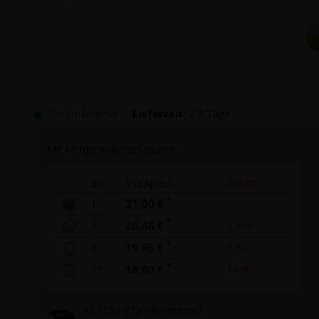
●
Sofort lieferbar
Lieferzeit:
2-3 Tage
Mit Mengenrabatten sparen:
ab
Stückpreis
Rabatt
*
1
21,00 €
*
3
20,48 €
2.5 %
*
6
19,95 €
5 %
*
12
18,90 €
10 %
Ab 100,- € Gratis-Versand!