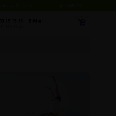
chwertige Rohstoffe
ANMELDEN
93 15 15 15
E-Mail
0
Artikel
Warenkorb
-Fr. 8:30 -16 Uhr
n…