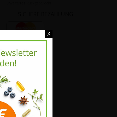
Erweitertes Rückgaberecht
SICHERE BEZAHLUNG
X