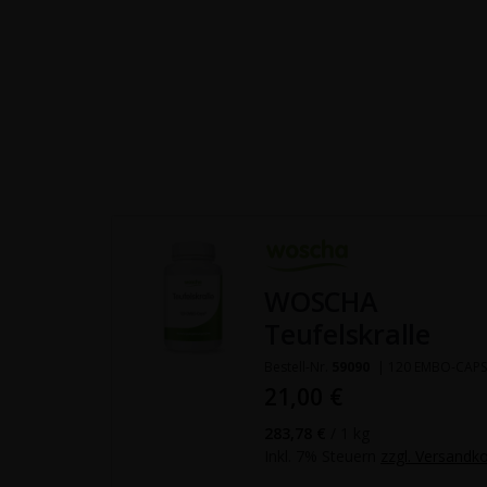
WOSCHA
Teufelskralle
Bestell-Nr.
59090
| 120 EMBO-CAP
21,00 €
283,78 €
/ 1 kg
Inkl. 7% Steuern
zzgl. Versandk