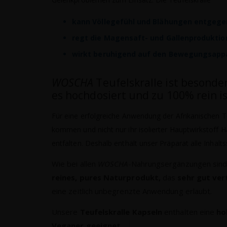
kann Völlegefühl und Blähungen entgeg
regt die Magensaft- und Gallenproduktio
wirkt beruhigend auf den Bewegungsapp
WOSCHA
Teufelskralle ist besonder
es hochdosiert und zu 100% rein i
Für eine erfolgreiche Anwendung der Afrikanischen T
kommen und nicht nur ihr isolierter Hauptwirkstoff 
entfalten. Deshalb enthält unser Präparat alle Inhalts
Wie bei allen
WOSCHA
-Nahrungsergänzungen sin
reines, pures Naturprodukt,
das
sehr gut ver
eine zeitlich unbegrenzte Anwendung erlaubt.
Unsere
Teufelskralle Kapseln
enthalten eine
ho
Veganer geeignet.