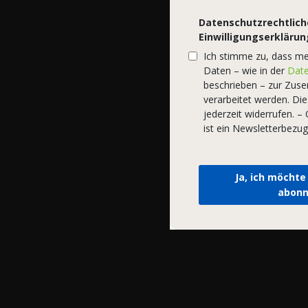
Datenschutzrechtlich
Einwilligungserklärun
Ich stimme zu, dass m
Daten – wie in der
Date
beschrieben – zur Zus
verarbeitet werden. Die
jederzeit widerrufen. 
ist ein Newsletterbezug
Ja, ich möchte
abonn