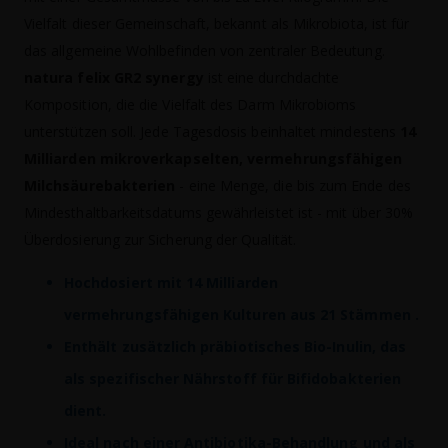
Vielfalt dieser Gemeinschaft, bekannt als Mikrobiota, ist für
das allgemeine Wohlbefinden von zentraler Bedeutung.
natura felix GR2 synergy
ist eine durchdachte
Komposition, die die Vielfalt des Darm Mikrobioms
unterstützen soll. Jede Tagesdosis beinhaltet mindestens
14
Milliarden mikroverkapselten, vermehrungsfähigen
Milchsäurebakterien
- eine Menge, die bis zum Ende des
Mindesthaltbarkeitsdatums gewährleistet ist - mit über 30%
Überdosierung zur Sicherung der Qualität.
Hochdosiert mit 14 Milliarden
vermehrungsfähigen Kulturen aus 21 Stämmen .
Enthält zusätzlich präbiotisches Bio-Inulin, das
als spezifischer Nährstoff für Bifidobakterien
dient.
Ideal nach einer Antibiotika-Behandlung und als