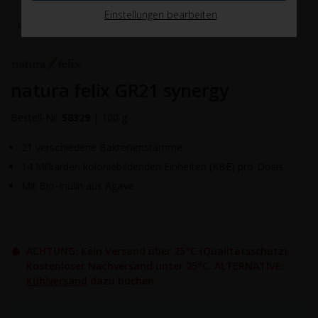
Einstellungen bearbeiten
natura felix GR21 synergy
Bestell-Nr.
58329
|
100 g
21 verschiedene Bakterienstämme
14 Milliarden koloniebildenden Einheiten (KBE) pro Dosis
Mit Bio-Inulin aus Agave
●
ACHTUNG: Kein Versand über 25°C (Qualitätsschutz).
Kostenloser Nachversand unter 25°C. ALTERNATIVE:
Kühlversand
dazu buchen.