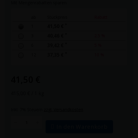
Mit Mengenrabatten sparen:
ab
Stückpreis
Rabatt
*
1
41,50 €
*
3
40,46 €
2.5 %
*
6
39,42 €
5 %
*
12
37,35 €
10 %
41,50 €
415,00 €
/ 1 kg
Inkl. 7% Steuern
zzgl. Versandkosten
In den Warenkorb