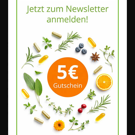
Schutztechnologie: Die
Mikroverkapselung
Ein entscheidender Faktor für die Funktionalität von
Bakterienkulturen ist deren Überlebensfähigkeit während der
Magen-Darm-Passage. Die in
natura felix GR21 synergy
enthaltenen Stämme sind
mikroverkapselt
. Bei diesem
technologisches Verfahren wird jedes Bakterieum mit einer
Schutzschicht umhüllt. Diese Hülle schützt die empfindlichen
Kulturen vor der Magensäure und den Gallensalzen. Damit
wird sichergestellt, dass eine hohe Anzahl der Bakterien
lebend ihren Zielort, den Darm, erreicht.