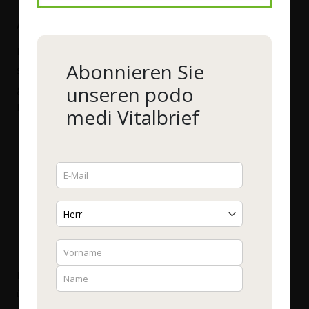
Anwendung als sechswöchige Kur
Für eine optimale Verträglichkeit ist die Einnahme als
Abonnieren Sie
sechswöchige Kur aufgebaut, bei der die Menge schrittweise
unseren podo
gesteigert wird. Der beiliegende Messlöffel macht die
Dosierung dabei einfach und genau.
medi Vitalbrief
Woche 1:
Täglich ein Messlöffel (ca. 0,7 g), aufgelöst
in lauwarmer Flüssigkeit (z. B. Wasser oder Milch).
Woche 2:
Erhöhung der täglichen Dosis auf zwei
Messlöffel (ca. 1,4 g).
Woche 3:
Einnahme der vollen Dosis von drei
Messlöffeln (ca. 2,1 g) täglich.
Eine sofortige Einnahme der vollen Dosis könnte den Darm
überfordern und zu Reaktionen wie Durchfall führen. Die