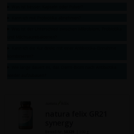
Was ist besser: Kapseln oder Pulver?
Kann ich mit Probiotika abnehmen?
Was ist der Unterschied zwischen Mikrobiom, Probiotika
und Milchsäurebakterien?
Kann ich die Kur direkt mit einer Antibiotika-Einnahme
kombinieren?
Wie lange dauert es, das Darm-Biom nach Antibiotika
wieder aufzubauen?
natura felix GR21
synergy
Bestell-Nr.
58329
| 100 g