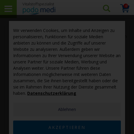
0
Arti
Suchen…
Warenk
Skip
Sk
Wir verwenden Cookies, um Inhalte und Anzeigen zu
to
to
personalisieren, Funktionen für soziale Medien
the
th
anbieten zu können und die Zugriffe auf unserer
end
be
Website zu analysieren. Außerdem geben wir
of
of
Informationen zu Ihrer Verwendung unserer Website an
the
th
unsere Partner für soziale Medien, Werbung und
images
im
Analysen weiter. Unsere Partner führen diese
gallery
ga
Informationen möglicherweise mit weiteren Daten
zusammen, die Sie ihnen bereitgestellt haben oder die
sie im Rahmen Ihrer Nutzung der Dienste gesammelt
haben.
Datenschutzerklärung
Ablehnen
AKZEPTIEREN