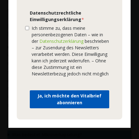
schrittweise Steigerung ermöglicht dem Darmsystem eine
sanfte Anpassung an die hohe Kulturenmenge.
Datenschutzrechtliche
Einwilligungserklärung
*
Das Zusammenspiel für ein vielfältiges
Ich stimme zu, dass meine
Darmmilieu
personenbezogenen Daten – wie in
der
Datenschutzerklärung
beschrieben
natura felix GR21 synergy
vereint eine hochdosierte,
– zur Zusendung des Newsletters
verarbeitet werden. Diese Einwilligung
vielfältige Komposition mit entscheidenden
kann ich jederzeit widerrufen. – Ohne
Qualitätsmerkmalen. Die garantierte Kulturenmenge, die
diese Zustimmung ist ein
schützende Mikroverkapselung und der verträgliche
Newsletterbezug jedoch nicht möglich
Anwendungsplan sind präzise aufeinander abgestimmt.
Dieses durchdachte Zusammenspiel schafft die idealen
Ja, ich möchte den Vitalbrief
Voraussetzungen, um die Vielfalt und Stabilität des
abonnieren
Darmmilieus gezielt zu fördern.
FAQ
Was bedeutet Mikroverkapselung?