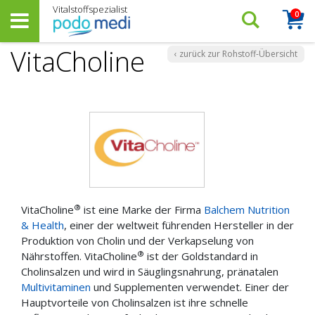
0
Arti
Suchen…
Warenk
VitaCholine
‹ zurück zur Rohstoff-Übersicht
®
VitaCholine
ist eine Marke der Firma
Balchem Nutrition
& Health
, einer der weltweit führenden Hersteller in der
Produktion von Cholin und der Verkapselung von
®
Nährstoffen. VitaCholine
ist der Goldstandard in
Cholinsalzen und wird in Säuglingsnahrung, pränatalen
Multivitaminen
und Supplementen verwendet. Einer der
Hauptvorteile von Cholinsalzen ist ihre schnelle