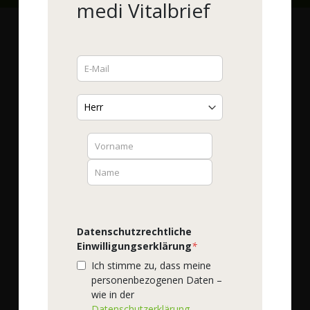
medi Vitalbrief
Sie haben Fragen?
Wir helfen Ihnen gerne!
Service-Hotline (kostenlos)
0800-93 15 15 15
Mo. -Fr. 8:30 - 16:00 h
Fax-Nummer
0800 - 93 16 16 16
E-Mail
info@podomedi.de
Lob / Kritik
Datenschutzrechtliche
Contact Form
Einwilligungserklärung
*
Finden Sie uns auf:
Ich stimme zu, dass meine
personenbezogenen Daten –
Addresse
wie in der
podo medi,
Datenschutzerklärung