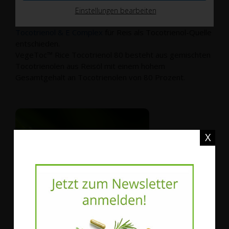
Kritik steht und immer mehr Menschen Palmöl meiden
Einstellungen bearbeiten
möchten, haben wir uns im
WOSCHA Produkt
Tocotrienol & E Complex
für Reis als Tocotrienol-Quelle
entschieden.
VegeToc™ Rice Tocotrienol 80 besteht aus gemischten
Tocotrienolen aus Reisöl mit einem hohem
Gesamtgehalt an Tocotrienolen von 80 Prozent.
X