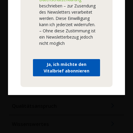
Hinmanweg 9H,
beschrieben – zur Zusendung
7575 BE Oldenzaal,
des Newsletters verarbeitet
Niederlande
werden. Diese Einwilligung
kann ich jederzeit widerrufen.
– Ohne diese Zustimmung ist
Service
ein Newsletterbezug jedoch
nicht möglich
Online Einkaufen
Ja, ich möchte den
Rechtliches
Vitalbrief abonnieren
Unternehmen
Qualitätsanspruch
Wissenswertes