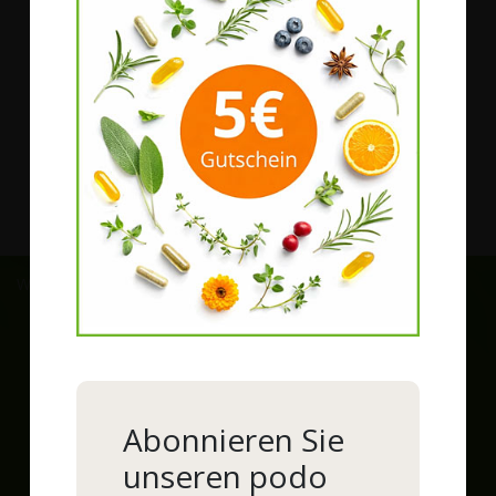
Service
Vitalstoffberatung
Qualität
Produktphilosophie
Darreichungsformen
Rohstoffe
Wir versenden mit:
Zahlungsarten:
Abonnieren Sie
1
Rechnung und Lastschrift ab der 2. Bestellung möglich, Bonität
unseren podo
vorausgesetzt