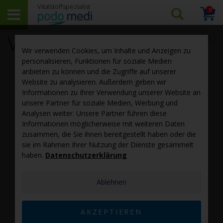
0
Arti
Suchen…
Warenk
VegeToc
‹ zurück zur Rohstoff-Übersicht
Wir verwenden Cookies, um Inhalte und Anzeigen zu
personalisieren, Funktionen für soziale Medien
anbieten zu können und die Zugriffe auf unserer
Website zu analysieren. Außerdem geben wir
Informationen zu Ihrer Verwendung unserer Website an
unsere Partner für soziale Medien, Werbung und
Analysen weiter. Unsere Partner führen diese
Informationen möglicherweise mit weiteren Daten
zusammen, die Sie ihnen bereitgestellt haben oder die
sie im Rahmen Ihrer Nutzung der Dienste gesammelt
TM
VegeToc
natürliches
Vitamin E
wird von HSF Biotech
haben.
Datenschutzerklärung
hergestellt. Das Biotechnologieunternehmen bietet
hohe Qualität und ist ein weltweit führender Hersteller
von natürlichem
Vitamin E
. Zertifikate von ISO9001,
Ablehnen
ISO22000, FAMI-QS, NON-GMO, Kosher, Halal sind
vorhanden.
AKZEPTIEREN
Da Palmöl aus Umweltschutzgründen immer mehr in der