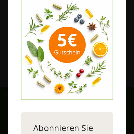
Service
Vitalstoffberatung
Qualität
Produktphilosophie
Darreichungsformen
Rohstoffe
Wir versenden mit:
Zahlungsarten:
Abonnieren Sie