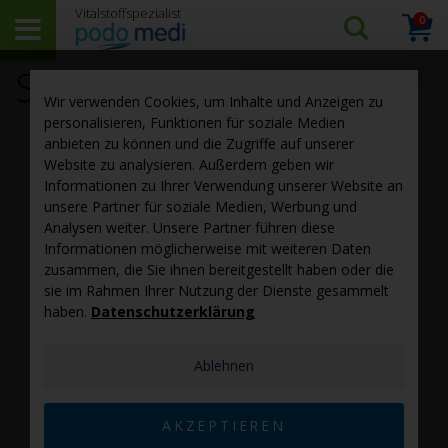
0
Arti
Suchen…
Warenk
SunE 900
‹ zurück zur Rohstoff-Übersicht
Wir verwenden Cookies, um Inhalte und Anzeigen zu
personalisieren, Funktionen für soziale Medien
anbieten zu können und die Zugriffe auf unserer
Website zu analysieren. Außerdem geben wir
Informationen zu Ihrer Verwendung unserer Website an
unsere Partner für soziale Medien, Werbung und
Analysen weiter. Unsere Partner führen diese
Informationen möglicherweise mit weiteren Daten
zusammen, die Sie ihnen bereitgestellt haben oder die
sie im Rahmen Ihrer Nutzung der Dienste gesammelt
TM
Das exklusive
SunE 900
enthält natürliches
Vitamin E
,
haben.
Datenschutzerklärung
das nicht - wie üblich - aus Soja, sondern aus
Sonnenblumen gewonnen wird. Dadurch ist es
garantiert frei von genetisch veränderten Inhaltsstoffen
Ablehnen
und auch für Personen mit Sojaallergie geeignet. Dieses
erstklassige Produkt stammt von
AOM (Advanced
AKZEPTIEREN
Organic Materials)
, einem erfahrenen argentinischen