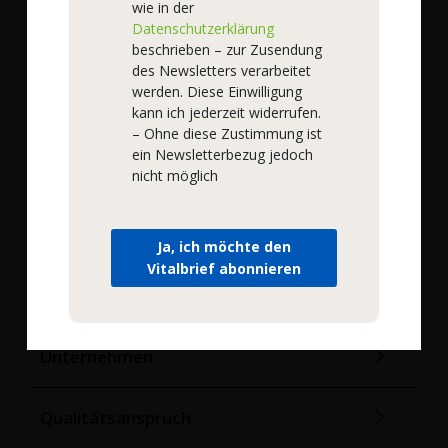
wie in der
Datenschutzerklärung
Addresse
beschrieben – zur Zusendung
podo medi,
des Newsletters verarbeitet
Hinmanweg 9H,
werden. Diese Einwilligung
7575 BE Oldenzaal,
kann ich jederzeit widerrufen.
Niederlande
– Ohne diese Zustimmung ist
ein Newsletterbezug jedoch
Service
nicht möglich
Online Einkaufen
Ja, ich möchte den
Vitalbrief abonnieren
Rechtliches
Unternehmen
Qualitätsanspruch