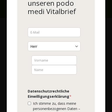
unseren podo
1
Rechnung und Lastschrift ab der 2. Bestellung möglich, Bonität
medi Vitalbrief
vorausgesetzt
Sie haben Fragen?
Wir helfen Ihnen gerne!
Service-Hotline (kostenlos)
0800-93 15 15 15
Mo. -Fr. 8:30 - 16:00 h
Fax-Nummer
0800 - 93 16 16 16
E-Mail
info@podomedi.de
Datenschutzrechtliche
Lob / Kritik
Einwilligungserklärung
*
Contact Form
Ich stimme zu, dass meine
personenbezogenen Daten –
Finden Sie uns auf: