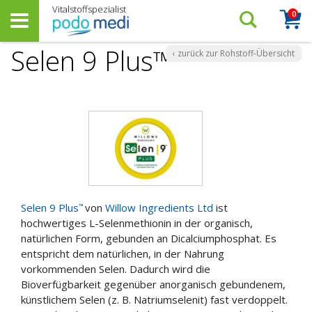
0
Arti
Suchen…
Warenk
Selen 9 Plus™
‹ zurück zur Rohstoff-Übersicht
Selen 9 Plus
von
Willow Ingredients Ltd
ist
™
hochwertiges L-Selenmethionin in der organisch,
natürlichen Form, gebunden an Dicalciumphosphat. Es
entspricht dem natürlichen, in der Nahrung
vorkommenden Selen. Dadurch wird die
Bioverfügbarkeit gegenüber anorganisch gebundenem,
künstlichem Selen (z. B. Natriumselenit) fast verdoppelt.