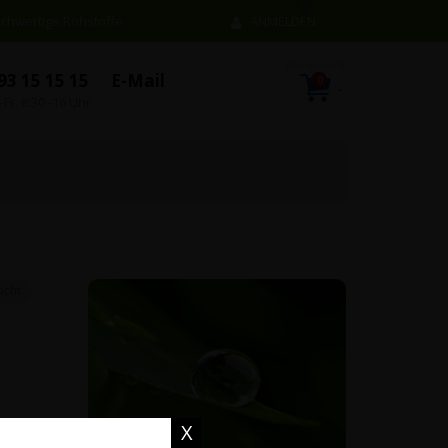
chwertige Rohstoffe
ANMELDEN
93 15 15 15
E-Mail
0
Artikel
Warenkorb
-Fr. 8:30 -16 Uhr
n…
icht
en
X