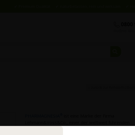
Premium Qualität
naturbelassen, rein und wirksam
Ho
0800 
Hotline: Mo.
Suche
‹ zurück zur Rohstoff-Übers
®
PHARMAGNESIA
ist eine Marke der Firma
Lehmann&Voss&Co., einer der weltweit führenden
Hersteller von hochwertigen Magnesiumverbindung