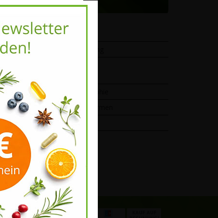
Service
Vitalstoffberatung
Qualität
Produktphilosophie
Darreichungsformen
Rohstoffe