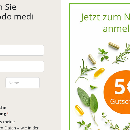
für Nahrungsergänzungsmittel.
 Sie
odo medi
Wir verwenden Cookies, um Inhalte und Anzeigen zu
personalisieren, Funktionen für soziale Medien anbieten zu
können und die Zugriffe auf unserer Website zu analysieren.
Außerdem geben wir Informationen zu Ihrer Verwendung
unserer Website an unsere Partner für soziale Medien, Werbung
und Analysen weiter. Unsere Partner führen diese Informationen
möglicherweise mit weiteren Daten zusammen, die Sie ihnen
bereitgestellt haben oder die sie im Rahmen Ihrer Nutzung der
Dienste gesammelt haben.
Datenschutzerklärung
che
ung
*
AKZEPTIEREN
ss meine
 Daten – wie in der
Zahlungsarten: