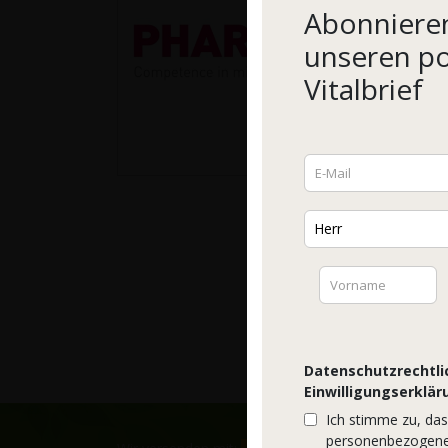
Abonnieren
unseren p
Vitalbrief
Datenschutzrechtli
Einwilligungserklär
Ich stimme zu, da
personenbezogenen