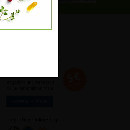
 möglich, Bonität vorausgesetzt
Mein Konto
Anmelden
Newsletter abonnieren
Als Abonnent erhalten Sie
aktuelle und exklusive
Angebote und verpassen
keine Rabattaktion mehr.
Newsletter anmelden
Geprüfter Onlineshop