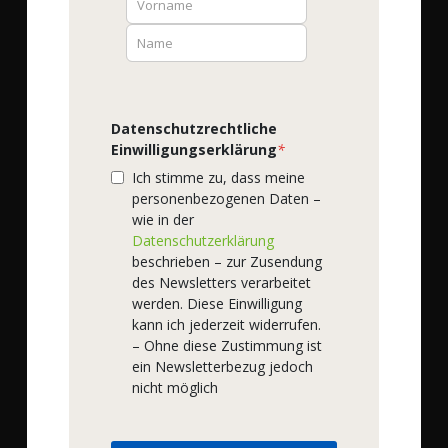
Addresse
podo medi,
Hinmanweg 9H,
7575 BE Oldenzaal,
Niederlande
Datenschutzrechtliche
Service
Einwilligungserklärung
*
Ich stimme zu, dass meine
personenbezogenen Daten –
Online Einkaufen
wie in der
Datenschutzerklärung
beschrieben – zur Zusendung
Rechtliches
des Newsletters verarbeitet
werden. Diese Einwilligung
kann ich jederzeit widerrufen.
Unternehmen
– Ohne diese Zustimmung ist
ein Newsletterbezug jedoch
nicht möglich
Qualitätsanspruch