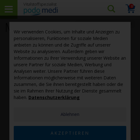
0
Arti
Suchen…
Warenk
MagGran
‹ zurück zur Rohstoff-Übersicht
Wir verwenden Cookies, um Inhalte und Anzeigen zu
personalisieren, Funktionen für soziale Medien
anbieten zu können und die Zugriffe auf unserer
Website zu analysieren. Außerdem geben wir
Informationen zu Ihrer Verwendung unserer Website an
unsere Partner für soziale Medien, Werbung und
Analysen weiter. Unsere Partner führen diese
Informationen möglicherweise mit weiteren Daten
zusammen, die Sie ihnen bereitgestellt haben oder die
sie im Rahmen Ihrer Nutzung der Dienste gesammelt
haben.
Datenschutzerklärung
®
MagGran
Calcium ist ein hochwertiges Calciumprodukt,
das speziell formuliert wurde, um die
Ablehnen
Knochengesundheit
und die normale Funktion des
Nervensystems zu unterstützen. Im Vergleich zu No-
®
Name-Rohstoffen bietet MagGran
Calcium eine
AKZEPTIEREN
überlegene Qualität und Reinheit. Die sorgfältige