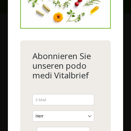
Rechnung und Lastschrift ab der 2. Bestellung möglich, Bonität
vorausgesetzt
Sie haben Fragen?
Wir helfen Ihnen gerne!
Service-Hotline (kostenlos)
0800-93 15 15 15
Mo. -Fr. 8:30 - 16:00 h
Abonnieren Sie
unseren podo
Fax-Nummer
0800 - 93 16 16 16
medi Vitalbrief
E-Mail
info@podomedi.de
Lob / Kritik
Contact Form
Finden Sie uns auf: