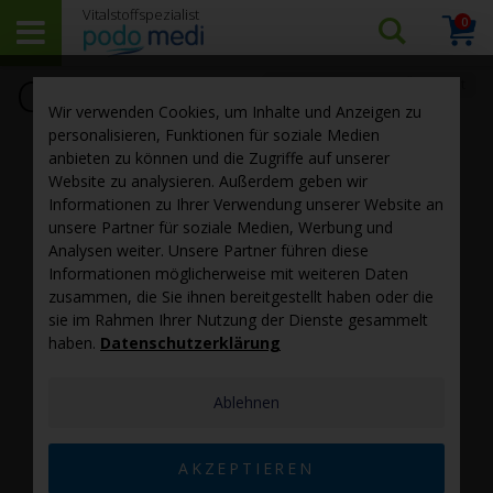
0
Arti
Suchen…
Warenk
Curcumin C3 Komplex
‹ zurück zur Rohstoff-Übersicht
Wir verwenden Cookies, um Inhalte und Anzeigen zu
personalisieren, Funktionen für soziale Medien
anbieten zu können und die Zugriffe auf unserer
Website zu analysieren. Außerdem geben wir
Informationen zu Ihrer Verwendung unserer Website an
unsere Partner für soziale Medien, Werbung und
Analysen weiter. Unsere Partner führen diese
Informationen möglicherweise mit weiteren Daten
zusammen, die Sie ihnen bereitgestellt haben oder die
sie im Rahmen Ihrer Nutzung der Dienste gesammelt
®
Der patentierte
Curcumin C3 Complex
von Sabinsa ist
haben.
Datenschutzerklärung
praktisch der “Gold-Standard” für Gelbwurz-Produkte.
Der standardisierte Extrakt aus den Wurzeln von
Curcuma longa (Kurkuma) enthält mindestens 95
Ablehnen
Prozent Curcuminoide.
AKZEPTIEREN
Der Hauptwirkstoff Curcumin wird durch die beiden