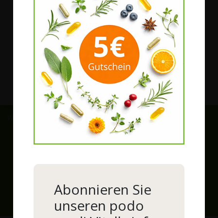
Vitalstoffberatung
Qualität
Produktphilosophie
Darreichungsformen
Rohstoffe
Wir versenden mit:
Zahlungsarten:
Abonnieren Sie
1
Rechnung und Lastschrift ab der 2. Bestellung möglich, Bonität
unseren podo
vorausgesetzt