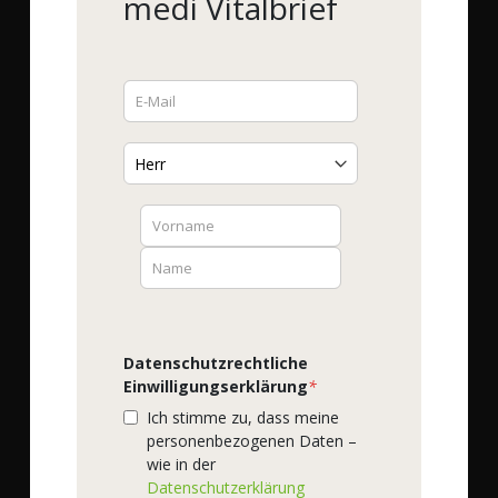
medi Vitalbrief
Sie haben Fragen?
Wir helfen Ihnen gerne!
Service-Hotline (kostenlos)
0800-93 15 15 15
Mo. -Fr. 8:30 - 16:00 h
Fax-Nummer
0800 - 93 16 16 16
E-Mail
info@podomedi.de
Lob / Kritik
Contact Form
Datenschutzrechtliche
Einwilligungserklärung
*
Finden Sie uns auf:
Ich stimme zu, dass meine
personenbezogenen Daten –
Addresse
wie in der
podo medi,
Datenschutzerklärung