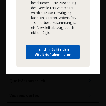
Hinmanweg 9H,
beschrieben – zur Zusendung
7575 BE Oldenzaal,
des Newsletters verarbeitet
Niederlande
werden. Diese Einwilligung
kann ich jederzeit widerrufen.
– Ohne diese Zustimmung ist
Service
ein Newsletterbezug jedoch
nicht möglich
Online Einkaufen
Ja, ich möchte den
Rechtliches
Vitalbrief abonnieren
Unternehmen
Qualitätsanspruch
Wissenswertes