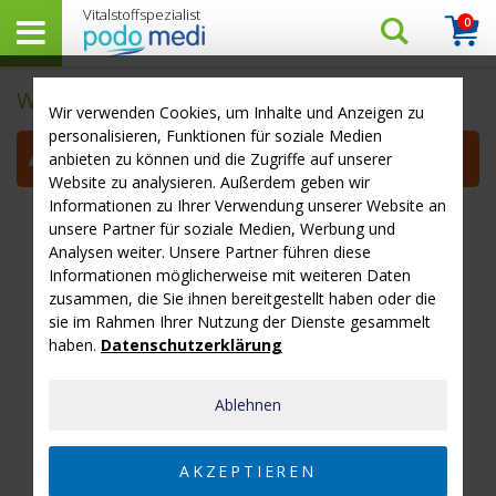
0
Arti
Suchen…
Warenk
Warenkorb
Wir verwenden Cookies, um Inhalte und Anzeigen zu
personalisieren, Funktionen für soziale Medien
Noch
100,00 €
bis Gratis-Lieferung (DE)
anbieten zu können und die Zugriffe auf unserer
Website zu analysieren. Außerdem geben wir
Informationen zu Ihrer Verwendung unserer Website an
unsere Partner für soziale Medien, Werbung und
Analysen weiter. Unsere Partner führen diese
Informationen möglicherweise mit weiteren Daten
zusammen, die Sie ihnen bereitgestellt haben oder die
sie im Rahmen Ihrer Nutzung der Dienste gesammelt
haben.
Datenschutzerklärung
Sie haben keine Artikel im Warenkorb
Ablehnen
MIT DEM EINKAUFEN FORTFAHREN
AKZEPTIEREN