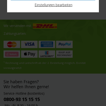
Einstellungen bearbeiten
Wir versenden mit:
Zahlungsarten:
1
Rechnung und Lastschrift ab der 2. Bestellung möglich, Bonität
vorausgesetzt
Sie haben Fragen?
Wir helfen Ihnen gerne!
Service-Hotline (kostenlos)
0800-93 15 15 15
Mo. -Fr. 8:30 - 16:00 h